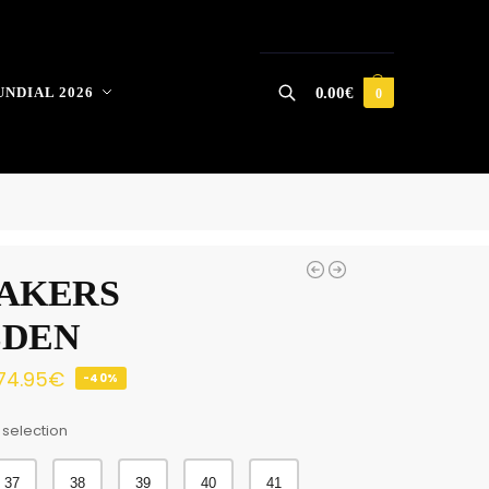
NDIAL 2026
0.00
€
0
Buscar
AKERS
LDEN
74.95
€
-40%
 selection
37
38
39
40
41