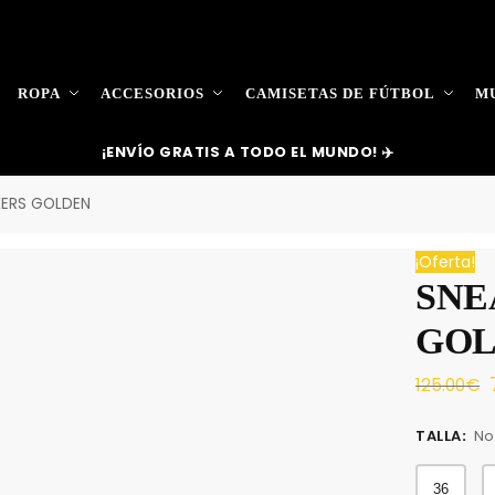
ROPA
ACCESORIOS
CAMISETAS DE FÚTBOL
MU
¡ENVÍO GRATIS A TODO EL MUNDO! ✈️
KERS GOLDEN
¡Oferta!
SNE
GO
125.00
€
TALLA
:
No
36