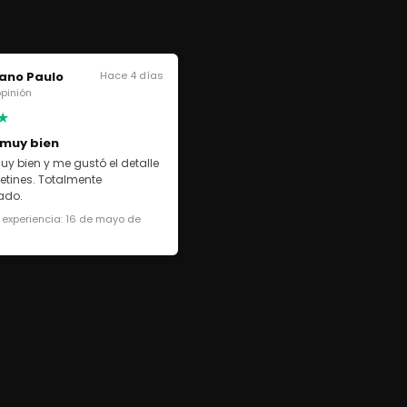
ano Paulo
Hace 4 días
 opinión
★
 muy bien
uy bien y me gustó el detalle
cetines. Totalmente
ado.
 experiencia: 16 de mayo de