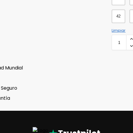
42
Limpiar