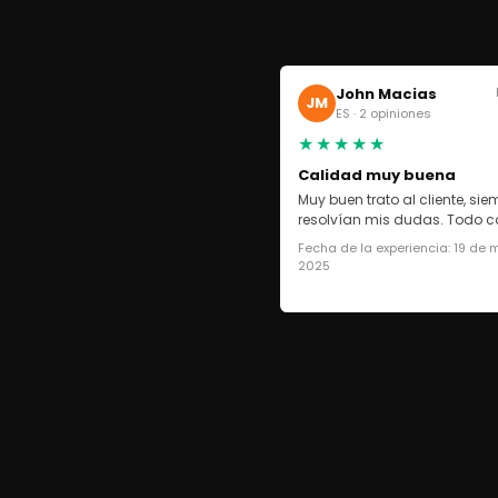
John Macias
JM
ES · 2 opiniones
★★★★★
Calidad muy buena
Muy buen trato al cliente, si
resolvían mis dudas. Todo co
Fecha de la experiencia: 19 de
2025