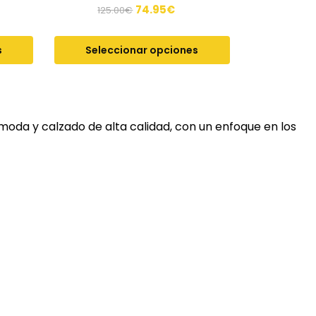
74.95
€
125.00
€
s
Seleccionar opciones
moda y calzado de alta calidad, con un enfoque en los