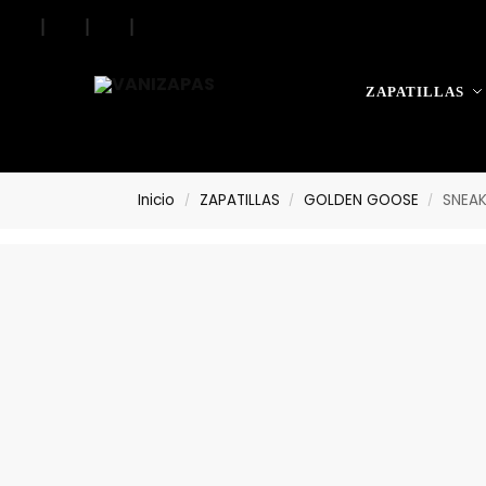
|
|
|
Search
ZAPATILLAS
Inicio
ZAPATILLAS
GOLDEN GOOSE
SNEA
/
/
/