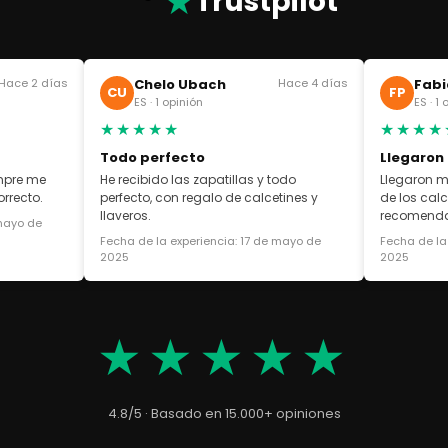
★
Trustpilot
Hace 2 días
Chelo Ubach
Hace 4 días
Fabi
CU
FP
ES · 1 opinión
ES · 1
★★★★★
★★★★
Todo perfecto
Llegaron
empre me
He recibido las zapatillas y todo
Llegaron m
rrecto.
perfecto, con regalo de calcetines y
de los cal
llaveros.
recomend
 mayo de
Fecha de la experiencia: 17 de mayo de
Fecha de la
2025
2025
★★★★★
4.8/5 · Basado en 15.000+ opiniones