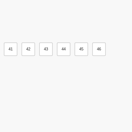
es:
.
74.95€.
41
42
43
44
45
46