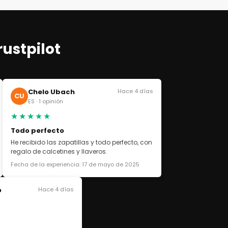
rustpilot
Chelo Ubach
Hace 4 días
CU
ES · 1 opinión
★★★★★
Todo perfecto
He recibido las zapatillas y todo perfecto, con
regalo de calcetines y llaveros.
Fecha de la experiencia: 17 de mayo de 2025
o
Hace 4 días