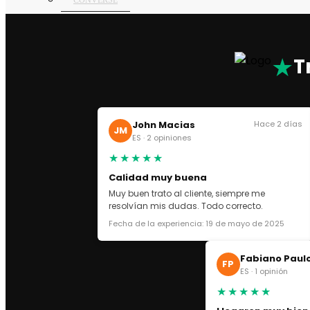
CONVERSE
PRADA SN
AMERICA’S CUP
THUNDER SN
★
T
ASICS
ASICS GEL NYC
ASICS KAYANO
John Macias
Hace 2 días
OFF WHITE
JM
ES · 2 opiniones
GOLDEN GOOSE
★★★★★
VEJA SN
Calidad muy buena
DOLCE GABBANA
Muy buen trato al cliente, siempre me
LANVIN
resolvían mis dudas. Todo correcto.
CHRISTIAN LOUBOUTIN
Fecha de la experiencia: 19 de mayo de 2025
VALENTINO GARAVANI
MAISON
Fabiano Paul
DR MARTEENS
FP
ES · 1 opinión
UGG
★★★★★
ZAPATILLAS