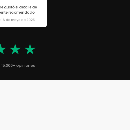
e gustó el detalle de
lmente recomendado.
a: 16 de mayo de 2025
★★★
n 15.000+ opiniones