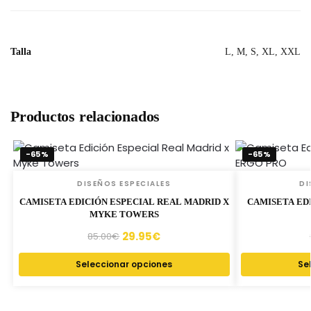
Talla
L, M, S, XL, XXL
Productos relacionados
-65%
-65%
DISEÑOS ESPECIALES
DI
CAMISETA EDICIÓN ESPECIAL REAL MADRID X
CAMISETA EDI
MYKE TOWERS
29.95
€
85.00
€
Seleccionar opciones
Se