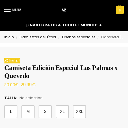
MENU
0
¡ENVÍO GRATIS A TODO EL MUNDO! ✈️
Inicio
Camisetas de Fútbol
Diseños especiales
Camiseta Edición Especial Las Palmas x Quevedo
/
/
/
¡Oferta!
Camiseta Edición Especial Las Palmas x
Quevedo
29.99
€
80.00
€
TALLA
:
No selection
L
M
S
XL
XXL