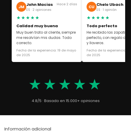
John Macias
Hace 2 días
Chelo Ubach
Ha
JM
CU
ES · 2 opiniones
ES · 1 opinión
★★★★★
★★★★★
Calidad muy buena
Todo perfecto
Muy buen trato al cliente, siempre
He recibido las zapatilla
me resolvían mis dudas. Todo
perfecto, con regalo de 
correcto.
y llaveros.
Fecha de la experiencia: 19 de mayo
Fecha de la experiencia: 1
de 2025
de 2025
★★★★★
4.8/5 · Basado en 15.000+ opiniones
Información adicional