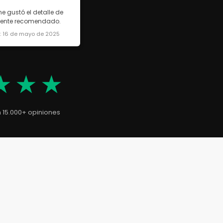
e gustó el detalle de
lmente recomendado.
a: 16 de mayo de 2025
★★★
n 15.000+ opiniones