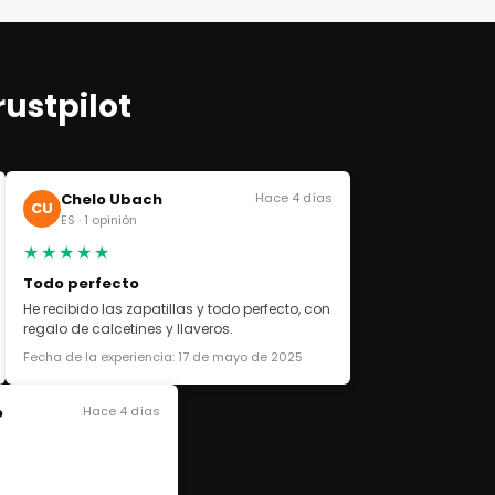
rustpilot
Chelo Ubach
Hace 4 días
CU
ES · 1 opinión
★★★★★
Todo perfecto
He recibido las zapatillas y todo perfecto, con
regalo de calcetines y llaveros.
Fecha de la experiencia: 17 de mayo de 2025
o
Hace 4 días