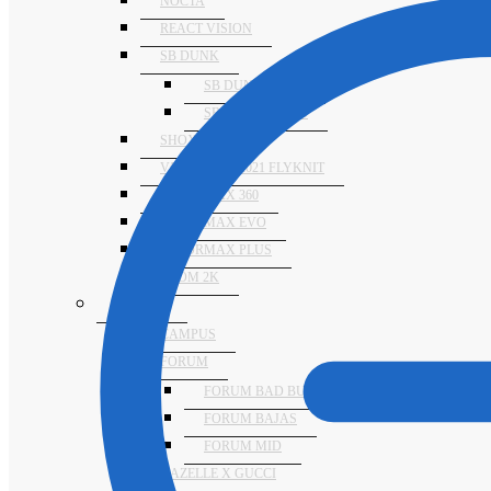
NOCTA
REACT VISION
SB DUNK
SB DUNK ALTAS
SB DUNK BAJAS
SHOX TL
VAPORMAX 2021 FLYKNIT
VAPORMAX 360
VAPORMAX EVO
VAPORMAX PLUS
ZOOM 2K
ADIDAS
CAMPUS
FORUM
FORUM BAD BUNNY
FORUM BAJAS
FORUM MID
GAZELLE X GUCCI