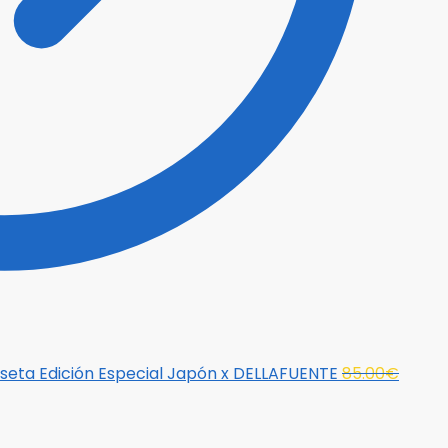
El
seta Edición Especial Japón x DELLAFUENTE
85.00
€
preci
origina
era: