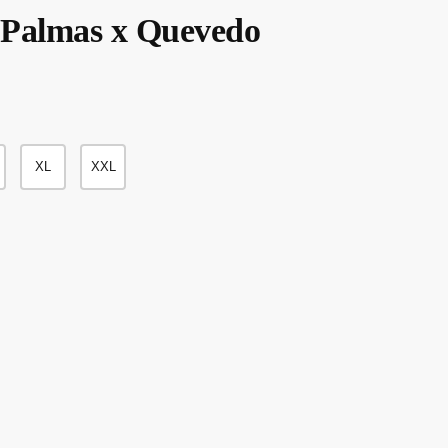
s Palmas x Quevedo
85.00
XL
XXL