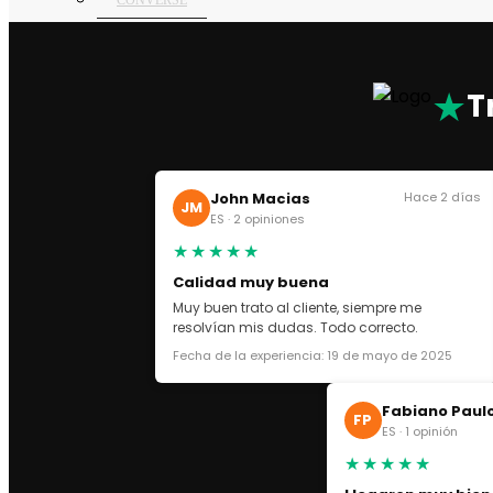
CONVERSE
PRADA SN
AMERICA’S CUP
THUNDER SN
★
T
ASICS
ASICS GEL NYC
ASICS KAYANO
John Macias
Hace 2 días
OFF WHITE
JM
ES · 2 opiniones
GOLDEN GOOSE
★★★★★
VEJA SN
Calidad muy buena
DOLCE GABBANA
Muy buen trato al cliente, siempre me
LANVIN
resolvían mis dudas. Todo correcto.
CHRISTIAN LOUBOUTIN
Fecha de la experiencia: 19 de mayo de 2025
VALENTINO GARAVANI
MAISON
Fabiano Paul
DR MARTEENS
FP
ES · 1 opinión
UGG
★★★★★
ZAPATILLAS