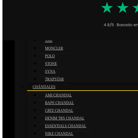
★★
NIKE
ROPA
4.8/5 · Basado e
CHAQUETAS
AMI
Información adicional
MONCLER
POLO
Información adicional
STONE
SYNA
TRAPSTAR
CHÁNDALES
Talla
:
L, M, S, XL, XXL
No selection
AMI CHANDAL
BAPE CHANDAL
Productos relacionados
CRTZ CHANDAL
DENIM TRS CHANDAL
ESSENTIALS CHANDAL
NIKE CHANDAL