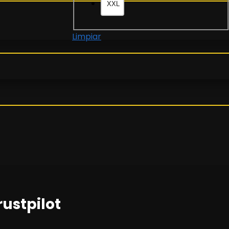
XXL
Limpiar
rustpilot