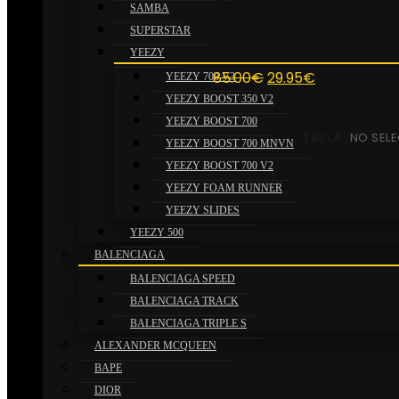
SAMBA
Alejandro
SUPERSTAR
YEEZY
El
El
85.00
€
29.95
€
YEEZY 700 V3
precio
precio
YEEZY BOOST 350 V2
original
actual
YEEZY BOOST 700
TALLA
:
NO SEL
era:
es:
YEEZY BOOST 700 MNVN
85.00€.
29.95€.
YEEZY BOOST 700 V2
YEEZY FOAM RUNNER
YEEZY SLIDES
YEEZY 500
BALENCIAGA
BALENCIAGA SPEED
BALENCIAGA TRACK
BALENCIAGA TRIPLE S
ALEXANDER MCQUEEN
BAPE
DIOR