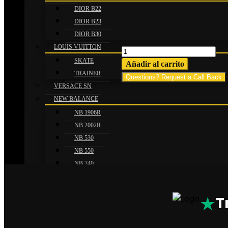
DIOR B22
DIOR B23
DIOR B30
LOUIS VUITTON
Camiseta
SKATE
Edición
Añadir al carrito
TRAINER
Especial
Questions? Request a Call Back
VERSACE SN
Liverpool
NEW BALANCE
x
Rauw
NB 1906R
Alejandro
NB 2002R
cantidad
NB 530
NB 550
NB 740
NB 9060
AMIRI ZAPATILLAS
★
T
AMIRI MA-1
SKELETON