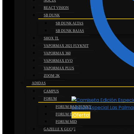
NOCTA
REACT VISION
SB DUNK
SB DUNK ALTAS
SB DUNK BAJAS
SHOX TL
VAPORMAX 2021 FLYKNIT
VAPORMAX 360
VAPORMAX EVO
VAPORMAX PLUS
ZOOM 2K
ADIDAS
CAMPUS
FORUM
Edición Especial Las Palm
FORUM BAD BUNNY
¡Oferta!
FORUM BAJAS
FORUM MID
Camiseta Edic
GAZELLE X GUCCI