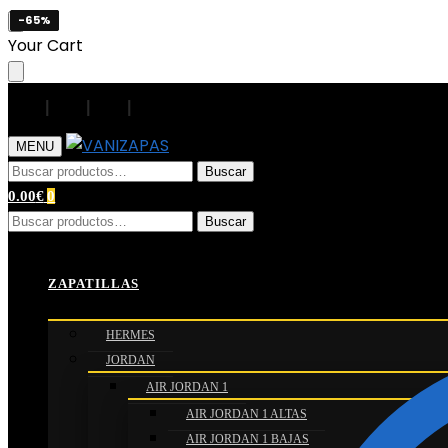
-65%
-65%
-65%
-65%
Skip
Skip
Your Cart
to
to
navigation
content
|
|
|
|
MENU
Buscar
Buscar
por:
0.00
€
0
Buscar
Buscar
por:
Inicio
/
Camisetas de Fútbol
/
Diseños especiales
/
Camis
ZAPATILLAS
HERMES
JORDAN
AIR JORDAN 1
AIR JORDAN 1 ALTAS
AIR JORDAN 1 BAJAS