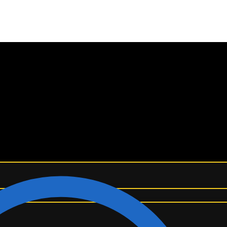
¡ENVÍO GRATIS A TODO EL MUNDO! ✈️
eta Edición Especial Liverpool x Rauw Alejandro