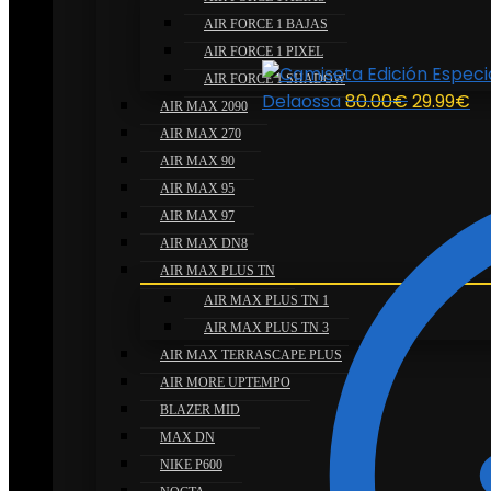
AIR FORCE 1 BAJAS
AIR FORCE 1 PIXEL
AIR FORCE 1 SHADOW
El
El
Delaossa
80.00
€
29.99
€
AIR MAX 2090
precio
pr
AIR MAX 270
original
ac
AIR MAX 90
era:
es
AIR MAX 95
80.00€.
29
AIR MAX 97
AIR MAX DN8
AIR MAX PLUS TN
AIR MAX PLUS TN 1
AIR MAX PLUS TN 3
AIR MAX TERRASCAPE PLUS
AIR MORE UPTEMPO
BLAZER MID
MAX DN
NIKE P600