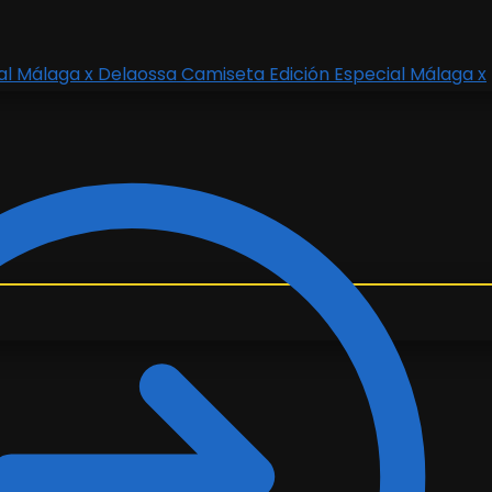
Camiseta Edición Especial Málaga x
ecio
tual
:
.99€.