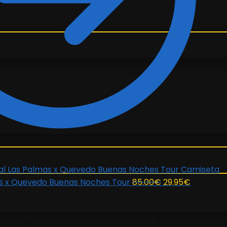
Camiseta
El
El
as x Quevedo Buenas Noches Tour
85.00
€
29.95
€
precio
precio
original
actual
ión Especial Liverpool x Rauw
era:
es: