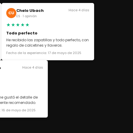
Chelo Ubach
Hace 4 días
CU
ES · 1 opinión
★★★★★
Todo perfecto
He recibido las zapatillas y todo perfecto, con
regalo de calcetines y llaveros.
Fecha de la experiencia: 17 de mayo de 2025
o
Hace 4 días
e gustó el detalle de
lmente recomendado.
a: 16 de mayo de 2025