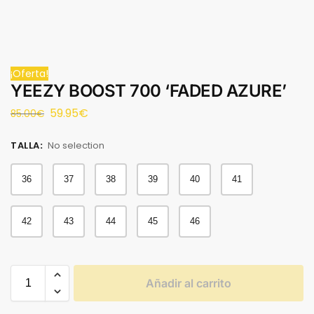
¡Oferta!
YEEZY BOOST 700 ‘FADED AZURE’
59.95
€
85.00
€
TALLA
:
No selection
36
37
38
39
40
41
42
43
44
45
46
Añadir al carrito