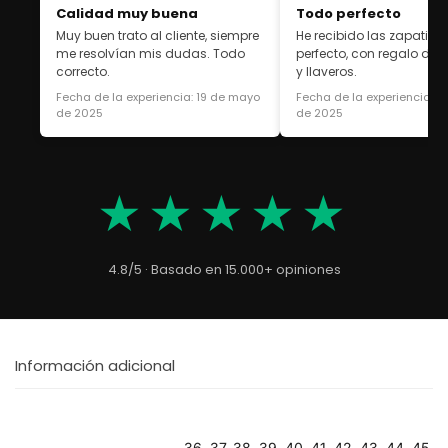
Calidad muy buena
Todo perfecto
Muy buen trato al cliente, siempre
He recibido las zapatilla
me resolvían mis dudas. Todo
perfecto, con regalo de 
correcto.
y llaveros.
Fecha de la experiencia: 19 de mayo
Fecha de la experiencia: 1
de 2025
de 2025
★★★★★
4.8/5 · Basado en 15.000+ opiniones
Información adicional
36, 37, 38, 39, 40, 41, 42, 43, 44, 45,