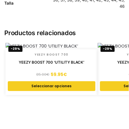
Talla
46
Productos relacionados
-29%
-29%
YEEZY BOOST 700
Y
YEEZY BOOST 700 ‘UTILITY BLACK’
YEEZY
59.95
€
85.00
€
Seleccionar opciones
Se