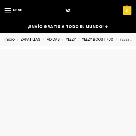
MENU
0
¡ENVÍO GRATIS A TODO EL MUNDO! ✈️
Inicio
ZAPATILLAS
ADIDAS
YEEZY
YEEZY BOOST 700
YEEZY BOOST 700 ‘FADED AZURE’
/
/
/
/
/