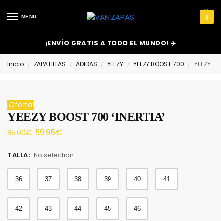
MENU
0
¡ENVÍO GRATIS A TODO EL MUNDO! ✈️
Inicio
ZAPATILLAS
ADIDAS
YEEZY
YEEZY BOOST 700
YEEZY BOOST 700 ‘INERTIA’
/
/
/
/
/
¡Oferta!
YEEZY BOOST 700 ‘INERTIA’
59.95
€
85.00
€
TALLA
:
No selection
36
37
38
39
40
41
42
43
44
45
46