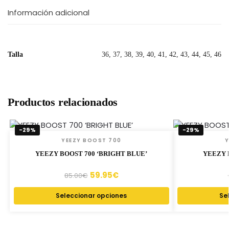
Información adicional
Talla
36, 37, 38, 39, 40, 41, 42, 43, 44, 45, 46
Productos relacionados
-29%
-29%
YEEZY BOOST 700
Y
YEEZY BOOST 700 ‘BRIGHT BLUE’
YEEZY 
59.95
€
85.00
€
Seleccionar opciones
Se