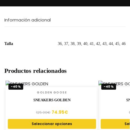
Información adicional
Talla
36, 37, 38, 39, 40, 41, 42, 43, 44, 45, 46
Productos relacionados
-40%
-40%
GOLDEN GOOSE
SNEAKERS GOLDEN
S
74.95
€
125.00
€
Seleccionar opciones
Se