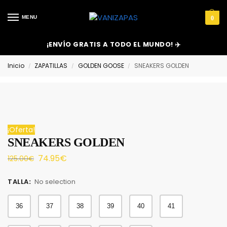
MENU
0
¡ENVÍO GRATIS A TODO EL MUNDO! ✈️
Inicio
ZAPATILLAS
GOLDEN GOOSE
SNEAKERS GOLDEN
/
/
/
¡Oferta!
SNEAKERS GOLDEN
74.95
€
125.00
€
TALLA
:
No selection
36
37
38
39
40
41