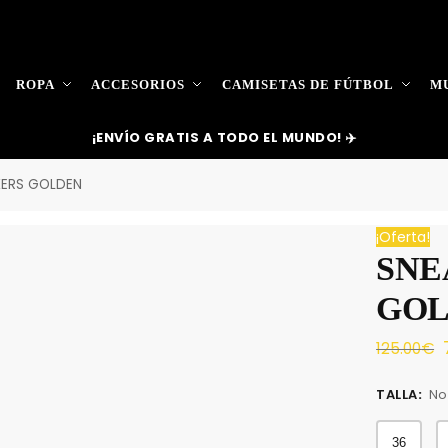
ROPA
ACCESORIOS
CAMISETAS DE FÚTBOL
MU
¡ENVÍO GRATIS A TODO EL MUNDO! ✈️
KERS GOLDEN
¡Oferta!
SNE
GO
125.00
€
TALLA
:
No
36