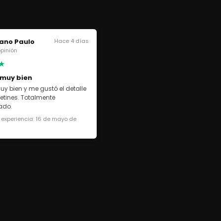
ano Paulo
Hace 4 días
 opinión
★
 muy bien
uy bien y me gustó el detalle
cetines. Totalmente
ado.
 experiencia: 16 de mayo de