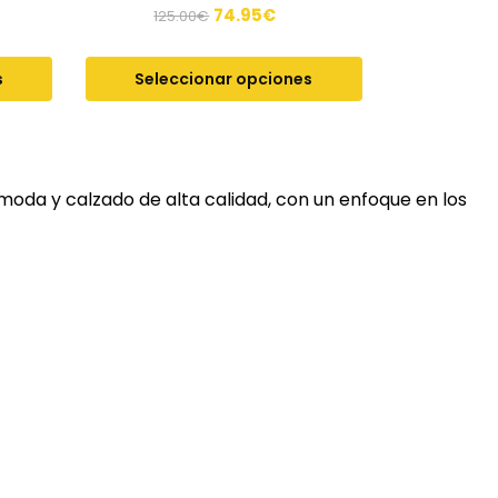
74.95
€
125.00
€
s
Seleccionar opciones
moda y calzado de alta calidad, con un enfoque en los