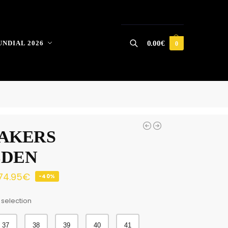
NDIAL 2026
0.00
€
0
Buscar
AKERS
LDEN
74.95
€
-40%
 selection
37
38
39
40
41