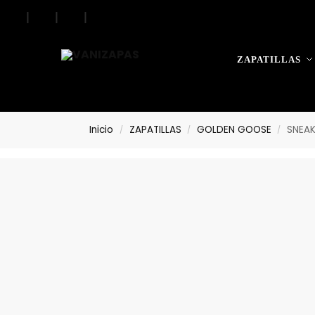
|
|
|
Search
ZAPATILLAS
Inicio
ZAPATILLAS
GOLDEN GOOSE
SNEA
/
/
/