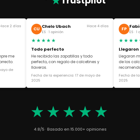
★
Trustpilot
Hace 2 días
Chelo Ubach
Hace 4 días
Fabi
CU
FP
ES · 1 opinión
ES · 1
★★★★★
★★★★
Todo perfecto
Llegaron
empre me
He recibido las zapatillas y todo
Llegaron m
rrecto.
perfecto, con regalo de calcetines y
de los cal
llaveros.
recomend
 mayo de
Fecha de la experiencia: 17 de mayo de
Fecha de la
2025
2025
★★★★★
4.8/5 · Basado en 15.000+ opiniones