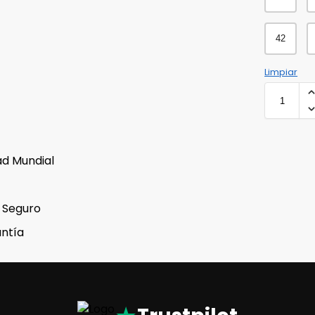
42
Limpiar