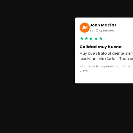
John Macias
JM
ES · 2 opiniones
★★★★★
Calidad muy buena
Muy buen trato al cliente, si
resolvían mis dudas. Todo co
Fecha de la experiencia: 19 de
2025