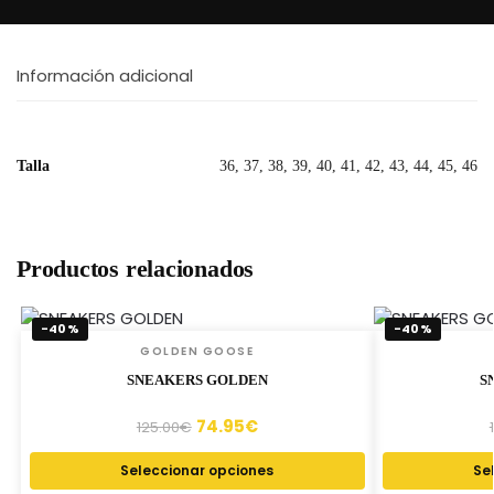
Información adicional
Talla
36, 37, 38, 39, 40, 41, 42, 43, 44, 45, 46
Productos relacionados
-40%
-40%
GOLDEN GOOSE
SNEAKERS GOLDEN
S
74.95
€
125.00
€
Seleccionar opciones
Se