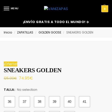
MENU
0
¡ENVÍO GRATIS A TODO EL MUNDO! ✈️
Inicio
ZAPATILLAS
GOLDEN GOOSE
SNEAKERS GOLDEN
/
/
/
¡Oferta!
SNEAKERS GOLDEN
74.95
€
125.00
€
TALLA
:
No selection
36
37
38
39
40
41