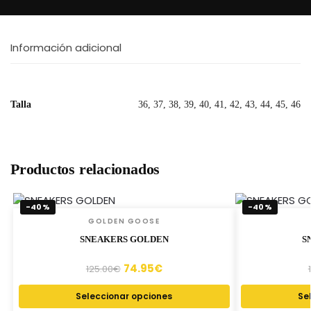
Información adicional
Talla
36, 37, 38, 39, 40, 41, 42, 43, 44, 45, 46
Productos relacionados
-40%
-40%
GOLDEN GOOSE
SNEAKERS GOLDEN
S
74.95
€
125.00
€
Seleccionar opciones
Se