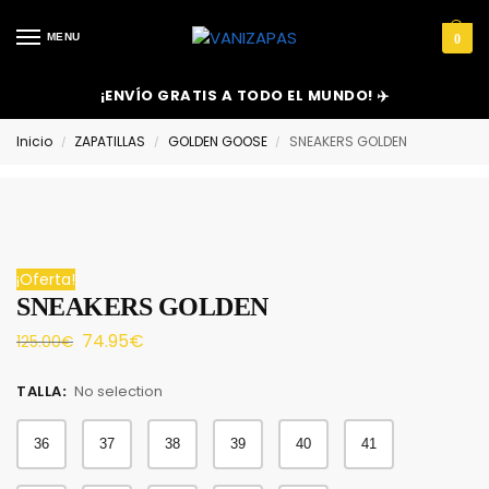
MENU
0
¡ENVÍO GRATIS A TODO EL MUNDO! ✈️
Inicio
ZAPATILLAS
GOLDEN GOOSE
SNEAKERS GOLDEN
/
/
/
¡Oferta!
SNEAKERS GOLDEN
74.95
€
125.00
€
TALLA
:
No selection
36
37
38
39
40
41