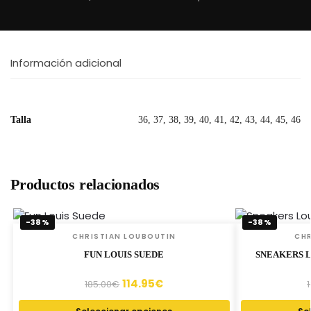
Información adicional
Talla
36, 37, 38, 39, 40, 41, 42, 43, 44, 45, 46
Productos relacionados
-38%
-38%
CHRISTIAN LOUBOUTIN
CHR
FUN LOUIS SUEDE
SNEAKERS L
114.95
€
185.00
€