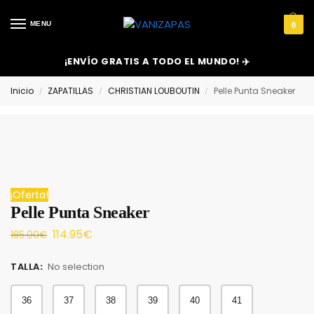
MENU
0
¡ENVÍO GRATIS A TODO EL MUNDO! ✈️
Inicio
ZAPATILLAS
CHRISTIAN LOUBOUTIN
Pelle Punta Sneaker
/
/
/
¡Oferta!
Pelle Punta Sneaker
114.95
€
185.00
€
TALLA
:
No selection
36
37
38
39
40
41