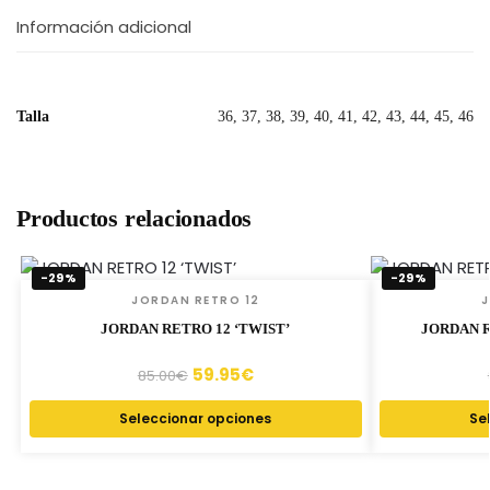
Información adicional
Talla
36, 37, 38, 39, 40, 41, 42, 43, 44, 45, 46
Productos relacionados
-29%
-29%
JORDAN RETRO 12
J
JORDAN RETRO 12 ‘TWIST’
JORDAN R
59.95
€
85.00
€
Seleccionar opciones
Se