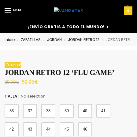
MENU
0
¡ENVÍO GRATIS A TODO EL MUNDO! ✈️
Inicio
ZAPATILLAS
JORDAN
JORDAN RETRO 12
JORDAN RETRO 12 ‘FLU GAME’
/
/
/
/
¡Oferta!
JORDAN RETRO 12 ‘FLU GAME’
59.95
€
85.00
€
TALLA
:
No selection
36
37
38
39
40
41
42
43
44
45
46