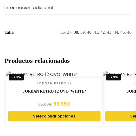
Información adicional
Talla
36, 37, 38, 39, 40, 41, 42, 43, 44, 45, 46
Productos relacionados
-29%
-29%
JORDAN RETRO 12
J
JORDAN RETRO 12 OVO ‘WHITE’
JORD
59.95
€
85.00
€
Seleccionar opciones
Se