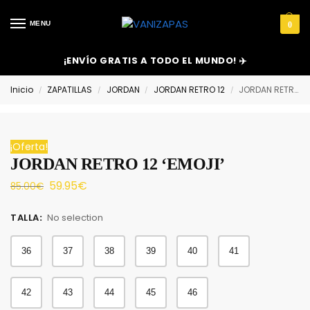
MENU
0
¡ENVÍO GRATIS A TODO EL MUNDO! ✈️
Inicio
ZAPATILLAS
JORDAN
JORDAN RETRO 12
JORDAN RETRO 12 ‘EMOJI’
/
/
/
/
¡Oferta!
JORDAN RETRO 12 ‘EMOJI’
59.95
€
85.00
€
TALLA
:
No selection
36
37
38
39
40
41
42
43
44
45
46