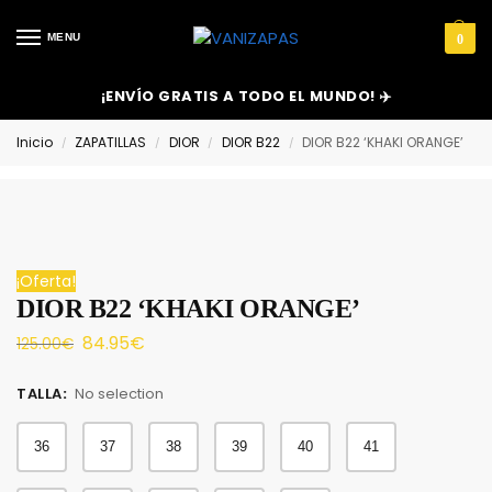
MENU
0
¡ENVÍO GRATIS A TODO EL MUNDO! ✈️
Inicio
ZAPATILLAS
DIOR
DIOR B22
DIOR B22 ‘KHAKI ORANGE’
/
/
/
/
¡Oferta!
DIOR B22 ‘KHAKI ORANGE’
84.95
€
125.00
€
TALLA
:
No selection
36
37
38
39
40
41