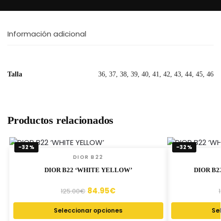
Información adicional
Talla
36, 37, 38, 39, 40, 41, 42, 43, 44, 45, 46
Productos relacionados
-32%
-32%
DIOR B22
DIOR B22 ‘WHITE YELLOW’
DIOR B2
84.95
€
125.00
€
Seleccionar opciones
Se