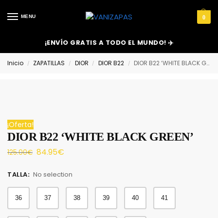
MENU
0
¡ENVÍO GRATIS A TODO EL MUNDO! ✈️
Inicio
ZAPATILLAS
DIOR
DIOR B22
DIOR B22 ‘WHITE BLACK GREEN’
/
/
/
/
¡Oferta!
DIOR B22 ‘WHITE BLACK GREEN’
84.95
€
125.00
€
TALLA
:
No selection
36
37
38
39
40
41