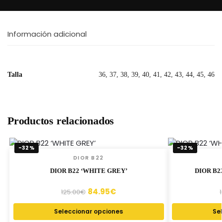
Información adicional
Talla
36, 37, 38, 39, 40, 41, 42, 43, 44, 45, 46
Productos relacionados
-32%
-32%
DIOR B22
DIOR B22 ‘WHITE GREY’
DIOR B2
84.95
€
125.00
€
Seleccionar opciones
Se