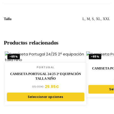
Talla
L, M, S, XL, XXL
Productos relacionados
-65%
-65%
PORTUGAL
CAMISETA PO
CAMISETA PORTUGAL 24/25 2ª EQUIPACIÓN
TALLA NIÑO
29.95
€
85.00
€
Se
Seleccionar opciones