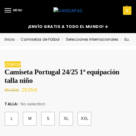
MENU
0
¡ENVÍO GRATIS A TODO EL MUNDO! ✈️
Inicio
Camisetas de Fútbol
Selecciones Internacionales
Europa
/
/
/
¡Oferta!
Camiseta Portugal 24/25 1ª equipación
talla niño
29.95
€
85.00
€
TALLA
:
No selection
L
M
S
XL
XXL