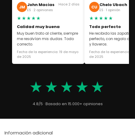
John Macias
Hace 2 días
Chelo Ubach
Ha
JM
CU
ES · 2 opiniones
ES · 1 opinión
★★★★★
★★★★★
Calidad muy buena
Todo perfecto
Muy buen trato al cliente, siempre
He recibido las zapatilla
me resolvían mis dudas. Todo
perfecto, con regalo de 
correcto.
y llaveros.
Fecha de la experiencia: 19 de mayo
Fecha de la experiencia: 1
de 2025
de 2025
★★★★★
4.8/5 · Basado en 15.000+ opiniones
Información adicional