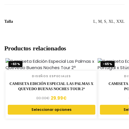
Talla
L, M, S, XL, XXL
Productos relacionados
-63%
-65%
DISEÑOS ESPECIALES
DI
CAMISETA EDICIÓN ESPECIAL LAS PALMAS X
CAMISETA 
QUEVEDO BUENAS NOCHES TOUR 2ª
PO
29.99
€
80.00
€
Seleccionar opciones
Se