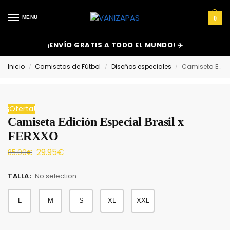
MENU
0
¡ENVÍO GRATIS A TODO EL MUNDO! ✈️
Inicio
Camisetas de Fútbol
Diseños especiales
Camiseta Edición Especial Brasil x FERXXO
/
/
/
¡Oferta!
Camiseta Edición Especial Brasil x
FERXXO
29.95
€
85.00
€
TALLA
:
No selection
L
M
S
XL
XXL