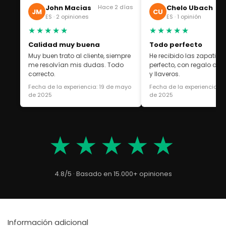
John Macias
Hace 2 días
Chelo Ubach
Ha
JM
CU
ES · 2 opiniones
ES · 1 opinión
★★★★★
★★★★★
Calidad muy buena
Todo perfecto
Muy buen trato al cliente, siempre
He recibido las zapatilla
me resolvían mis dudas. Todo
perfecto, con regalo de 
correcto.
y llaveros.
Fecha de la experiencia: 19 de mayo
Fecha de la experiencia: 1
de 2025
de 2025
★★★★★
4.8/5 · Basado en 15.000+ opiniones
Información adicional