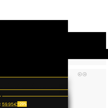
PESTA ‘WHITE
D’
€
59.95
€
-29%