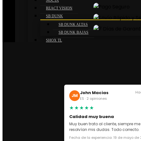
NOCTA
REACT VISION
SB DUNK
SB DUNK ALTAS
SB DUNK BAJAS
SHOX TL
VAPORMAX 2021 FLYKNIT
VAPORMAX 360
VAPORMAX EVO
VAPORMAX PLUS
ZOOM 2K
ADIDAS
John Macias
Ha
JM
CAMPUS
ES · 2 opiniones
FORUM
★★★★★
FORUM BAD BUNNY
Calidad muy buena
FORUM BAJAS
Muy buen trato al cliente, siempre me
FORUM MID
resolvían mis dudas. Todo correcto.
GAZELLE X GUCCI
Fecha de la experiencia: 19 de mayo de