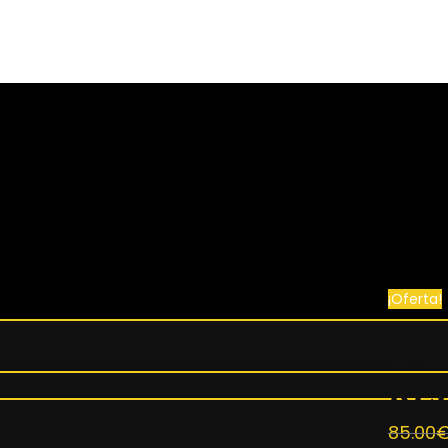
Buscar
¡ENVÍO GRATIS A TODO EL MUNDO! ✈️
¡Oferta!
BA
RE
85.00