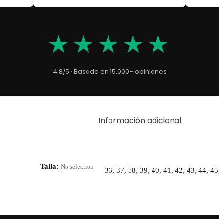
★★★★★
4.8/5 · Basado en 15.000+ opiniones
Información adicional
Talla
:
No selection
36, 37, 38, 39, 40, 41, 42, 43, 44, 45