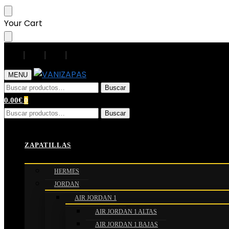
Search
Your Cart
|
|
|
|
MENU
Buscar
0.00
€
0
Buscar
Inicio
/
ZAPATILLAS
/
BAPE
/
BAPESTA ‘WHITE RED’
ZAPATILLAS
HERMES
JORDAN
AIR JORDAN 1
AIR JORDAN 1 ALTAS
AIR JORDAN 1 BAJAS