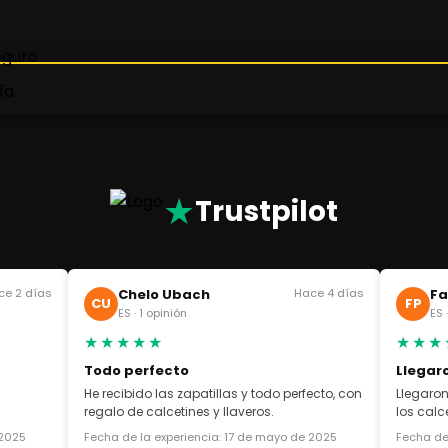
★
Trustpilot
ce 2 días
Chelo Ubach
Hace 4 días
Fa
CU
FP
ES · 1 opinión
ES 
★★★★★
★★★
Todo perfecto
Llegar
He recibido las zapatillas y todo perfecto, con
Llegaron
regalo de calcetines y llaveros.
los cal
 2025
Fecha de la experiencia: 17 de mayo de 2025
Fecha de