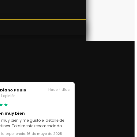
biano Paulo
Hace 4 días
· 1 opinión
★★
on muy bien
 muy bien y me gustó el detalle de
cetines. Totalmente recomendado.
 la experiencia: 16 de mayo de 2025