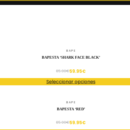
BAPE
BAPESTA ‘SHARK FACE BLACK’
59.95
€
85.00
€
Seleccionar opciones
BAPE
BAPESTA ‘RED’
59.95
€
85.00
€