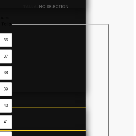
TALLA
:
NO SELECTION
tions
 Talla
36
37
38
39
40
41