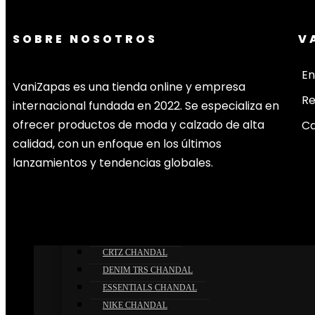
NIKE
SOBRE NOSOTROS
V
ROPA
En
CHAQUETAS
VaniZapas es una tienda online y empresa
AMI
R
internacional fundada en 2022. Se especializa en
MONCLER
ofrecer productos de moda y calzado de alta
Ca
POLO
calidad, con un enfoque en los últimos
STONE
lanzamientos y tendencias globales.
SYNA
TRAPSTAR
CHÁNDALES
AMI CHANDAL
BAPE CHANDAL
CRTZ CHANDAL
DENIM TRS CHANDAL
ESSENTIALS CHANDAL
NIKE CHANDAL