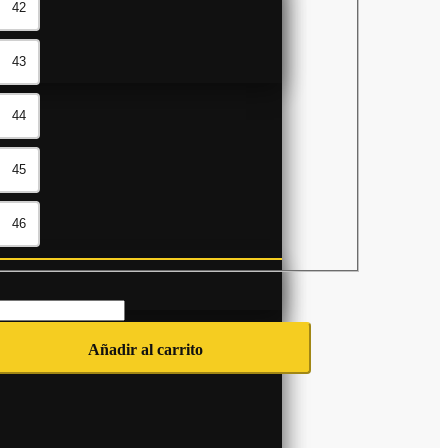
42
43
44
45
46
Añadir al carrito