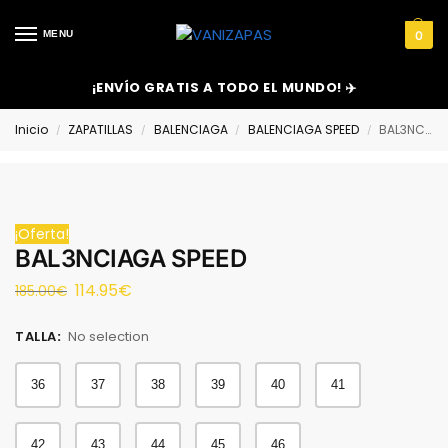
MENU
0
¡ENVÍO GRATIS A TODO EL MUNDO! ✈️
Inicio
ZAPATILLAS
BALENCIAGA
BALENCIAGA SPEED
BAL3NCIAGA SPEED
/
/
/
/
¡Oferta!
BAL3NCIAGA SPEED
114.95
€
185.00
€
TALLA
:
No selection
36
37
38
39
40
41
42
43
44
45
46