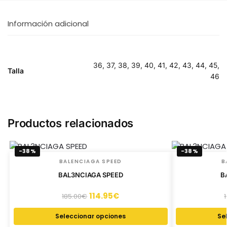
Información adicional
36, 37, 38, 39, 40, 41, 42, 43, 44, 45,
Talla
46
Productos relacionados
-38%
-38%
BALENCIAGA SPEED
B
BAL3NCIAGA SPEED
B
114.95
€
185.00
€
Seleccionar opciones
Se