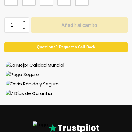
Añadir al carrito
Questions? Request a Call Back
★
Trustpilot