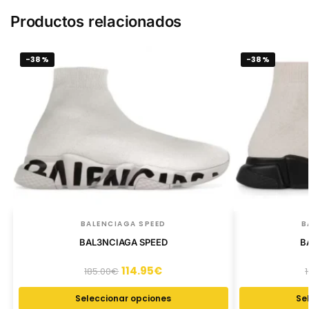
Productos relacionados
-38%
-38%
BALENCIAGA SPEED
B
BAL3NCIAGA SPEED
B
114.95
€
185.00
€
Seleccionar opciones
Se