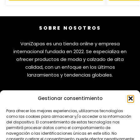
SOBRE NOSOTROS
VaniZapas es una tienda online y empresa
internacional fundada en 2022. Se especializa en
ofrecer productos de moda y calzado de alta
calidad, con un enfoque en los últimos
lanzamientos y tendencias globales.
Gestionar consentimiento
VANIZAPAS
LEGAL
Para ofrecer las mejores experiencias, utilizamos tecnologías
como las cookies para almacenar y/o acceder a la información
Envíos
Aviso Legal
del dispositivo. El consentimiento de estas tecnologías nos
permitirá procesar datos como el comportamiento de
Reembolsos
Política de Privacidad
navegación o las identificaciones únicas en este sitio. No
consentir o retirar el consentimiento, puede afectar negativamente