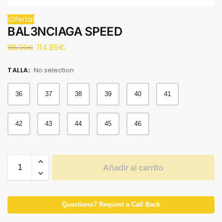
¡Oferta!
BAL3NCIAGA SPEED
114.95
€
185.00
€
TALLA
:
No selection
36
37
38
39
40
41
42
43
44
45
46
Añadir al carrito
Questions? Request a Call Back