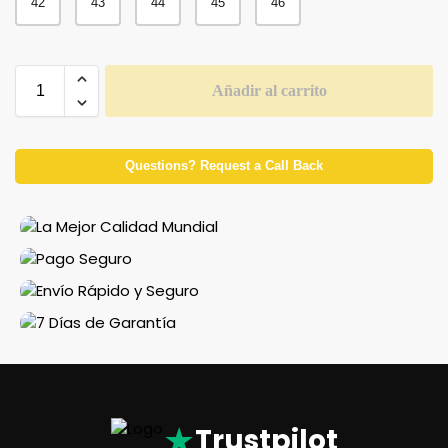
42
43
44
45
46
Añadir al carrito
Questions? Request a Call Back
★
Trustpilot