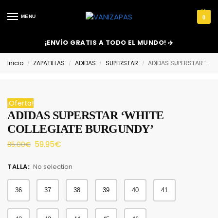
MENU
0
¡ENVÍO GRATIS A TODO EL MUNDO! ✈️
Inicio
ZAPATILLAS
ADIDAS
SUPERSTAR
ADIDAS SUPERSTAR ‘WHITE COLLEGIATE BURGUNDY’
/
/
/
/
¡Oferta!
ADIDAS SUPERSTAR ‘WHITE
COLLEGIATE BURGUNDY’
59.95
€
85.00
€
TALLA
:
No selection
36
37
38
39
40
41