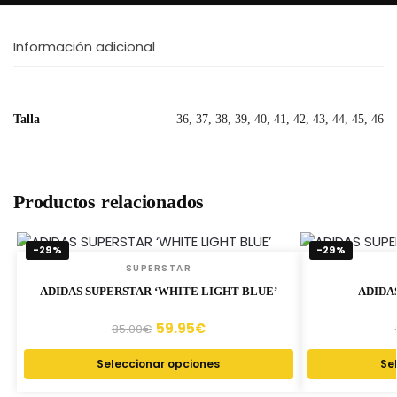
Información adicional
Talla
36, 37, 38, 39, 40, 41, 42, 43, 44, 45, 46
Productos relacionados
-29%
-29%
SUPERSTAR
ADIDAS SUPERSTAR ‘WHITE LIGHT BLUE’
ADIDA
59.95
€
85.00
€
Seleccionar opciones
Se