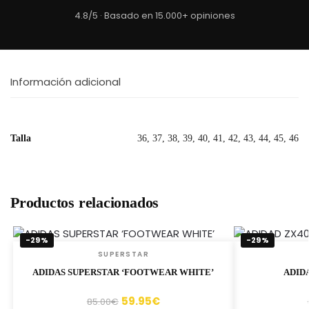
4.8/5 · Basado en 15.000+ opiniones
Información adicional
Talla
36, 37, 38, 39, 40, 41, 42, 43, 44, 45, 46
Productos relacionados
-29%
-29%
SUPERSTAR
ADIDAS SUPERSTAR ‘FOOTWEAR WHITE’
ADID
59.95
€
85.00
€