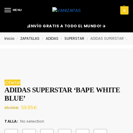
MENU
0
¡ENVÍO GRATIS A TODO EL MUNDO! ✈️
Inicio
ZAPATILLAS
ADIDAS
SUPERSTAR
ADIDAS SUPERSTAR ‘BAPE WHITE BLUE’
/
/
/
/
¡Oferta!
ADIDAS SUPERSTAR ‘BAPE WHITE
BLUE’
59.95
€
85.00
€
TALLA
:
No selection