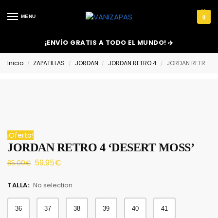
MENU
0
¡ENVÍO GRATIS A TODO EL MUNDO! ✈️
Inicio
ZAPATILLAS
JORDAN
JORDAN RETRO 4
JORDAN RETRO 4 ‘DESERT MOSS’
/
/
/
/
¡Oferta!
JORDAN RETRO 4 ‘DESERT MOSS’
59.95
€
85.00
€
TALLA
:
No selection
36
37
38
39
40
41