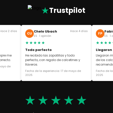
★
Trustpilot
Hace 2 días
Chelo Ubach
Hace 4 días
Fabi
CU
FP
ES · 1 opinión
ES · 1
★★★★★
★★★★
Todo perfecto
Llegaron
empre me
He recibido las zapatillas y todo
Llegaron m
rrecto.
perfecto, con regalo de calcetines y
de los cal
llaveros.
recomend
 mayo de
Fecha de la experiencia: 17 de mayo de
Fecha de la
2025
2025
★★★★★