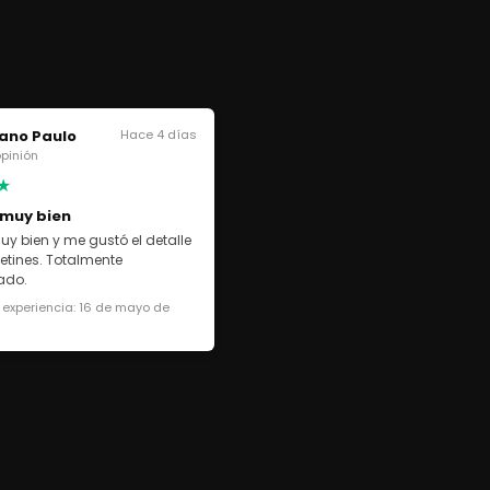
ano Paulo
Hace 4 días
 opinión
★
 muy bien
uy bien y me gustó el detalle
cetines. Totalmente
ado.
 experiencia: 16 de mayo de