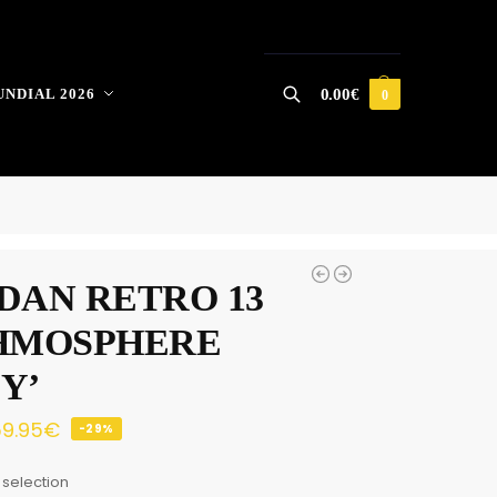
NDIAL 2026
0.00
€
0
Buscar
DAN RETRO 13
HMOSPHERE
Y’
9.95
€
-29%
 selection