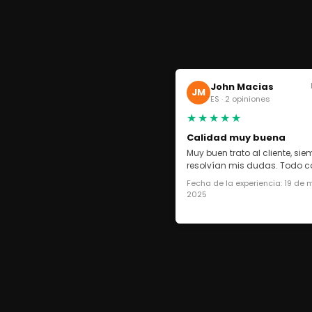
John Macias
JM
ES · 2 opiniones
★★★★★
Calidad muy buena
Muy buen trato al cliente, si
resolvían mis dudas. Todo co
Fecha de la experiencia: 19 de
2025