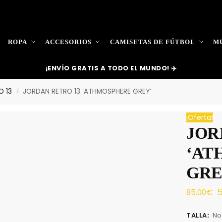
ROPA
ACCESORIOS
CAMISETAS DE FÚTBOL
MU
¡ENVÍO GRATIS A TODO EL MUNDO! ✈️
O 13
JORDAN RETRO 13 ‘ATHMOSPHERE GREY’
/
¡Oferta!
JOR
‘AT
GRE
5
85.00
€
TALLA
:
No