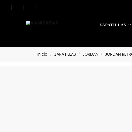
|
|
|
|
Search
ZAPATILLAS
Inicio
ZAPATILLAS
JORDAN
JORDAN RETR
/
/
/