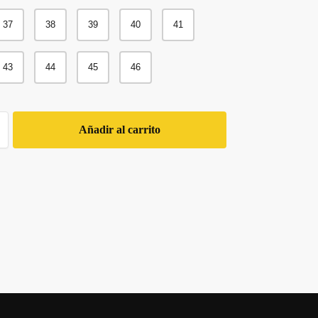
37
38
39
40
41
43
44
45
46
Añadir al carrito