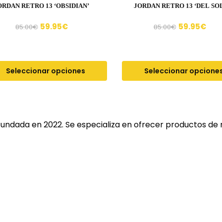
ORDAN RETRO 13 ‘OBSIDIAN’
JORDAN RETRO 13 ‘DEL SOL
59.95
€
59.95
€
85.00
€
85.00
€
Seleccionar opciones
Seleccionar opcione
fundada en 2022. Se especializa en ofrecer productos de 