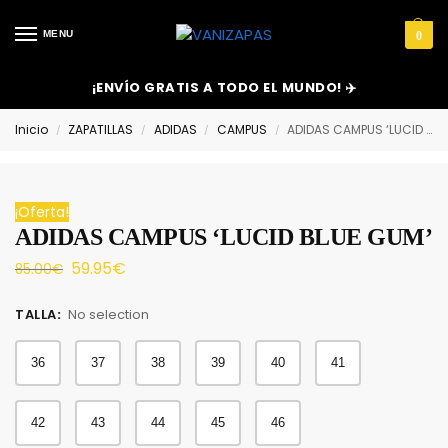
MENU
0
¡ENVÍO GRATIS A TODO EL MUNDO! ✈️
Inicio
ZAPATILLAS
ADIDAS
CAMPUS
ADIDAS CAMPUS ‘LUCID BLUE GUM’
/
/
/
/
¡Oferta!
ADIDAS CAMPUS ‘LUCID BLUE GUM’
59.95
€
85.00
€
TALLA
:
No selection
36
37
38
39
40
41
42
43
44
45
46