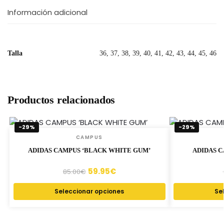
Información adicional
Talla
36, 37, 38, 39, 40, 41, 42, 43, 44, 45, 46
Productos relacionados
-29%
-29%
CAMPUS
ADIDAS CAMPUS ‘BLACK WHITE GUM’
ADIDAS C
59.95
€
85.00
€
Seleccionar opciones
Se