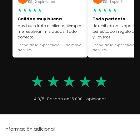
ES · 2 opiniones
ES · 1 opinión
★★★★★
★★★★★
Calidad muy buena
Todo perfecto
Muy buen trato al cliente, siempre
He recibido las zapatilla
me resolvían mis dudas. Todo
perfecto, con regalo de 
correcto.
y llaveros.
Fecha de la experiencia: 19 de mayo
Fecha de la experiencia: 1
de 2025
de 2025
★★★★★
4.8/5 · Basado en 15.000+ opiniones
Información adicional