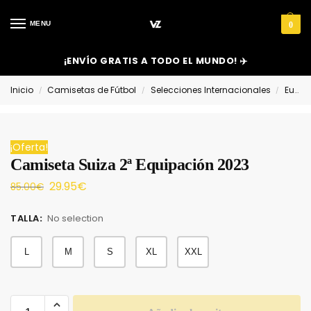
MENU
0
¡ENVÍO GRATIS A TODO EL MUNDO! ✈️
Inicio
Camisetas de Fútbol
Selecciones Internacionales
Europa
/
/
/
¡Oferta!
Camiseta Suiza 2ª Equipación 2023
29.95
€
85.00
€
TALLA
:
No selection
L
M
S
XL
XXL