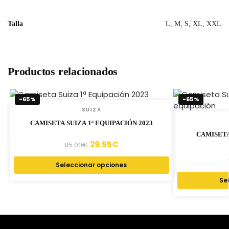
Talla
L, M, S, XL, XXL
Productos relacionados
-65%
-65%
SUIZA
CAMISETA SUIZA 1ª EQUIPACIÓN 2023
CAMISETA
29.95
€
85.00
€
Seleccionar opciones
Se