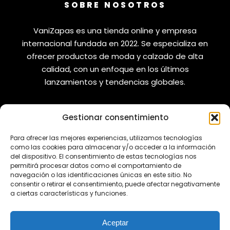
SOBRE NOSOTROS
VaniZapas es una tienda online y empresa
internacional fundada en 2022. Se especializa en
ofrecer productos de moda y calzado de alta
calidad, con un enfoque en los últimos
lanzamientos y tendencias globales.
Gestionar consentimiento
VANIZAPAS
LEGAL
Para ofrecer las mejores experiencias, utilizamos tecnologías
como las cookies para almacenar y/o acceder a la información
del dispositivo. El consentimiento de estas tecnologías nos
Envíos
Aviso Legal
permitirá procesar datos como el comportamiento de
Reembolsos
Política de Privacidad
navegación o las identificaciones únicas en este sitio. No
consentir o retirar el consentimiento, puede afectar negativamente
Cambios y Devoluciones
Política de Cookies
a ciertas características y funciones.
REDES SOCIALES
Aceptar