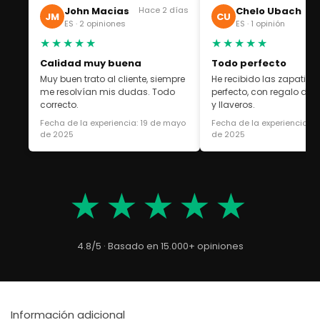
John Macias
Hace 2 días
Chelo Ubach
Ha
JM
CU
ES · 2 opiniones
ES · 1 opinión
★★★★★
★★★★★
Calidad muy buena
Todo perfecto
Muy buen trato al cliente, siempre
He recibido las zapatilla
me resolvían mis dudas. Todo
perfecto, con regalo de 
correcto.
y llaveros.
Fecha de la experiencia: 19 de mayo
Fecha de la experiencia: 1
de 2025
de 2025
★★★★★
4.8/5 · Basado en 15.000+ opiniones
Información adicional