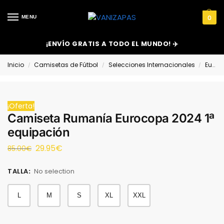
MENU
0
¡ENVÍO GRATIS A TODO EL MUNDO! ✈️
Inicio
Camisetas de Fútbol
Selecciones Internacionales
Europa
/
/
/
¡Oferta!
Camiseta Rumanía Eurocopa 2024 1ª
equipación
29.95
€
85.00
€
TALLA
:
No selection
L
M
S
XL
XXL