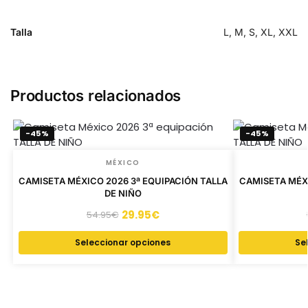
Talla
L, M, S, XL, XXL
Productos relacionados
-45%
-45%
MÉXICO
CAMISETA MÉXICO 2026 3ª EQUIPACIÓN TALLA
CAMISETA MÉXI
DE NIÑO
29.95
€
54.95
€
Seleccionar opciones
Se