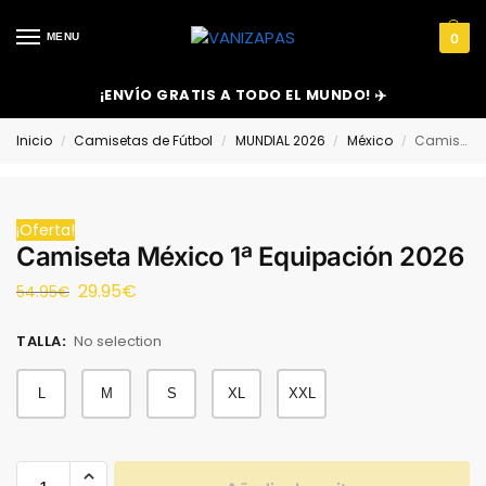
MENU
0
¡ENVÍO GRATIS A TODO EL MUNDO! ✈️
Inicio
Camisetas de Fútbol
MUNDIAL 2026
México
Camiseta México 1ª Equipación 2026
/
/
/
/
¡Oferta!
Camiseta México 1ª Equipación 2026
29.95
€
54.95
€
TALLA
:
No selection
L
M
S
XL
XXL