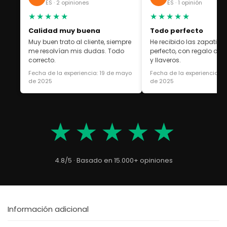
ES · 2 opiniones
ES · 1 opinión
★★★★★
★★★★★
Calidad muy buena
Todo perfecto
Muy buen trato al cliente, siempre
He recibido las zapatilla
me resolvían mis dudas. Todo
perfecto, con regalo de 
correcto.
y llaveros.
Fecha de la experiencia: 19 de mayo
Fecha de la experiencia: 1
de 2025
de 2025
★★★★★
4.8/5 · Basado en 15.000+ opiniones
Información adicional