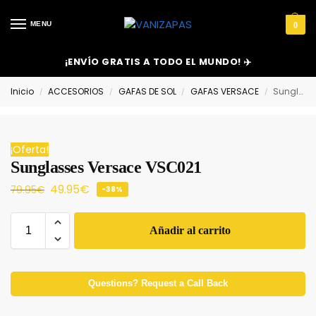
MENU
0
¡ENVÍO GRATIS A TODO EL MUNDO! ✈️
Inicio
ACCESORIOS
GAFAS DE SOL
GAFAS VERSACE
Sunglasses Versace VSC021
/
/
/
/
¡Oferta!
Sunglasses Versace VSC021
49.95
€
79.95
€
-38%
Añadir al carrito
Questions? Request a Call Back