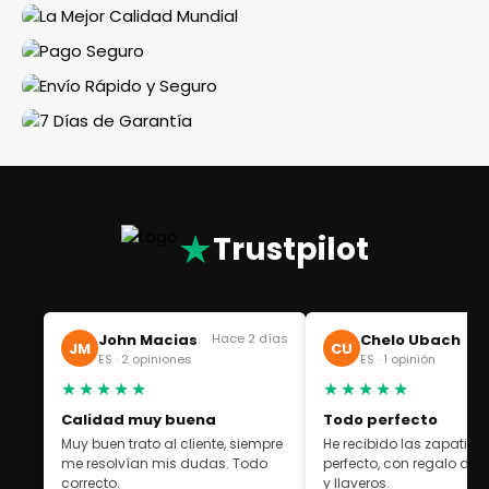
★
Trustpilot
John Macias
Hace 2 días
Chelo Ubach
Ha
JM
CU
ES · 2 opiniones
ES · 1 opinión
★★★★★
★★★★★
Calidad muy buena
Todo perfecto
Muy buen trato al cliente, siempre
He recibido las zapatilla
me resolvían mis dudas. Todo
perfecto, con regalo de 
correcto.
y llaveros.