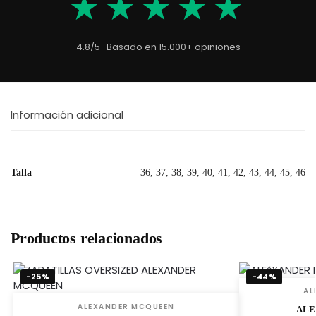
★★★★★
4.8/5 · Basado en 15.000+ opiniones
Información adicional
Talla
36, 37, 38, 39, 40, 41, 42, 43, 44, 45, 46
Productos relacionados
-25%
-44%
AL
ALEXANDER MCQUEEN
ALE