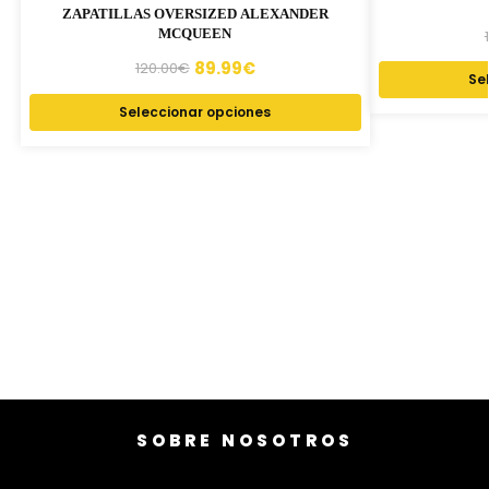
ZAPATILLAS OVERSIZED ALEXANDER
MCQUEEN
89.99
€
120.00
€
Se
Seleccionar opciones
SOBRE NOSOTROS