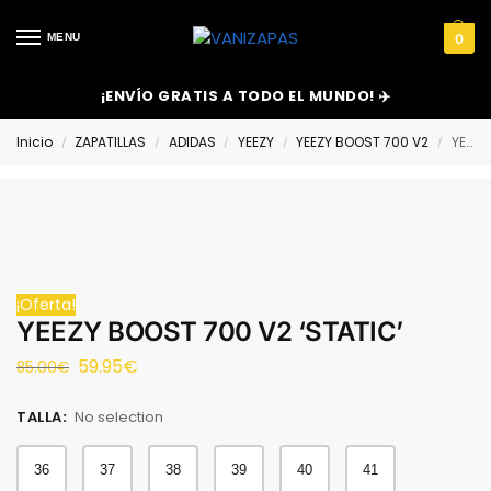
MENU
0
¡ENVÍO GRATIS A TODO EL MUNDO! ✈️
Inicio
ZAPATILLAS
ADIDAS
YEEZY
YEEZY BOOST 700 V2
YEEZY BOOST 700 V2 ‘STATIC’
/
/
/
/
/
¡Oferta!
YEEZY BOOST 700 V2 ‘STATIC’
59.95
€
85.00
€
TALLA
:
No selection
36
37
38
39
40
41