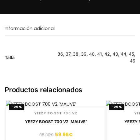
Información adicional
36, 37, 38, 39, 40, 41, 42, 43, 44, 45,
Talla
46
Productos relacionados
-29%
-29%
YEEZY BOOST 700 V2
YE
YEEZY BOOST 700 V2 ‘MAUVE’
YEEZY 
59.95
€
85.00
€