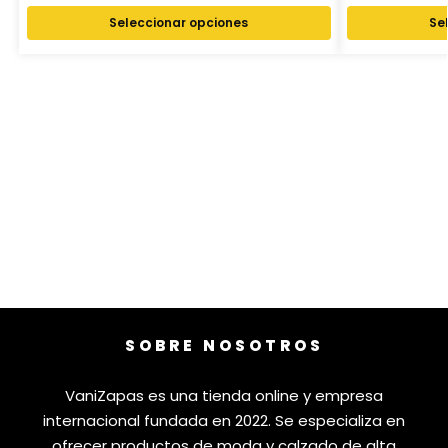
Seleccionar opciones
Se
SOBRE NOSOTROS
VaniZapas es una tienda online y empresa
internacional fundada en 2022. Se especializa en
ofrecer productos de moda y calzado de alta