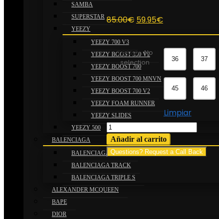
SAMBA
SUPERSTAR
El
El
85.00
€
59.95
€
YEEZY
precio
precio
original
actual
YEEZY 700 V3
TALLA
:
No
era:
es:
YEEZY BOOST 350 V2
36
37
selection
85.00€.
59.95€.
YEEZY BOOST 700
YEEZY BOOST 700 MNVN
45
46
YEEZY BOOST 700 V2
YEEZY FOAM RUNNER
Limpiar
YEEZY SLIDES
YEEZY
YEEZY 500
BOOST
Añadir al carrito
BALENCIAGA
700
Questions? Request a Call Back
BALENCIAGA SPEED
V2
BALENCIAGA TRACK
‘CREAM’
BALENCIAGA TRIPLE S
cantidad
ALEXANDER MCQUEEN
BAPE
DIOR