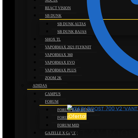
NOCTA
REACT VISION
SB DUNK
SB DUNK ALTAS
SB DUNK BAJAS
SHOX TL
VAPORMAX 2021 FLYKNIT
VAPORMAX 360
VAPORMAX EVO
VAPORMAX PLUS
ZOOM 2K
ADIDAS
CAMPUS
FORUM
FORUM BAD BUNNY
¡Oferta!
FORUM BAJAS
FORUM MID
YEEZY BOOST
GAZELLE X GUCCI