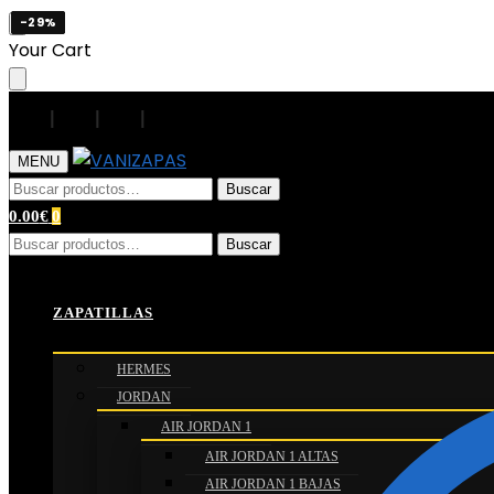
-29%
-29%
-29%
-29%
Skip
Skip
Your Cart
to
to
navigation
content
|
|
|
|
MENU
Buscar
Buscar
por:
0.00
€
0
Buscar
Buscar
por:
Inicio
/
ZAPATILLAS
/
ADIDAS
/
YEEZY
/
YEEZY BOOST 700
ZAPATILLAS
HERMES
JORDAN
AIR JORDAN 1
AIR JORDAN 1 ALTAS
AIR JORDAN 1 BAJAS