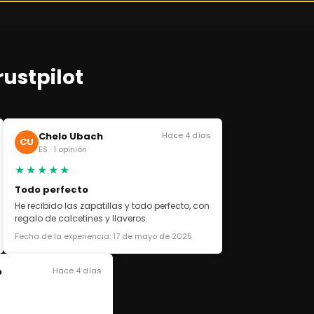
rustpilot
Chelo Ubach
Hace 4 días
CU
ES · 1 opinión
★★★★★
Todo perfecto
He recibido las zapatillas y todo perfecto, con
regalo de calcetines y llaveros.
Fecha de la experiencia: 17 de mayo de 2025
o
Hace 4 días