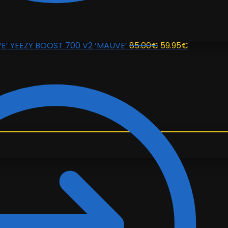
El
El
YEEZY BOOST 700 V2 ‘MAUVE’
85.00
€
59.95
€
precio
precio
original
actual
era:
es:
85.00€.
59.95€.