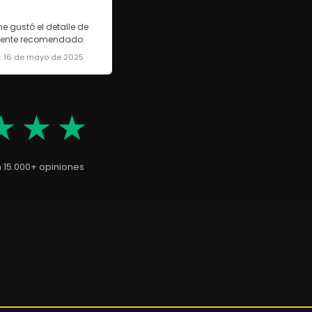
e gustó el detalle de
lmente recomendado.
a: 16 de mayo de 2025
★★★
n 15.000+ opiniones