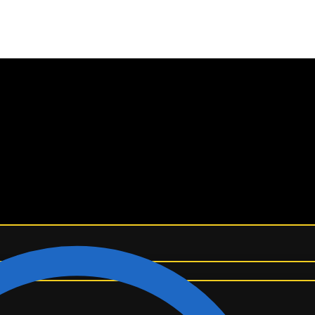
¡ENVÍO GRATIS A TODO EL MUNDO! ✈️
 V2
/
YEEZY BOOST 700 V2 ‘CREAM’