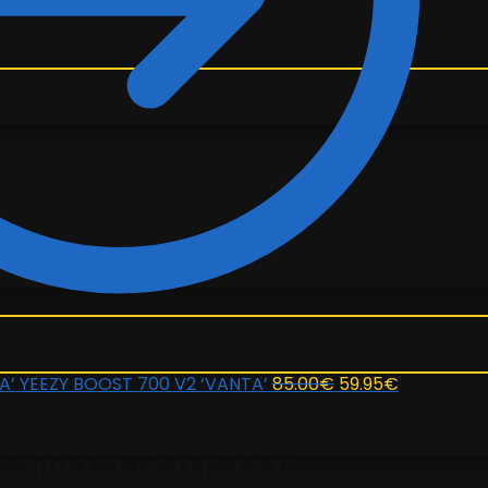
El
El
YEEZY BOOST 700 V2 ‘VANTA’
85.00
€
59.95
€
precio
precio
original
actual
 700 V2 ‘CREAM’
era:
es: