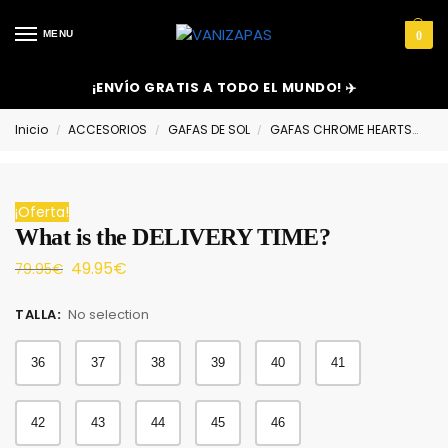
MENU
0
¡ENVÍO GRATIS A TODO EL MUNDO! ✈️
Inicio
ACCESORIOS
GAFAS DE SOL
GAFAS CHROME HEARTS
Wh
/
/
/
¡Oferta!
What is the DELIVERY TIME?
49.95
€
79.95
€
TALLA
:
No selection
36
37
38
39
40
41
42
43
44
45
46