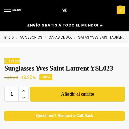
MENU
0
¡ENVÍO GRATIS A TODO EL MUNDO! ✈️
Inicio
ACCESORIOS
GAFAS DE SOL
GAFAS YVES SAINT LAURENT
/
/
/
¡Oferta!
Sunglasses Yves Saint Laurent YSL023
49.95
€
79.95
€
-38%
Añadir al carrito
Questions? Request a Call Back