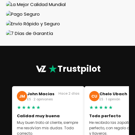
★
Trustpilot
John Macias
Hace 2 días
Chelo Ubach
Ha
JM
CU
ES · 2 opiniones
ES · 1 opinión
★★★★★
★★★★★
Calidad muy buena
Todo perfecto
Muy buen trato al cliente, siempre
He recibido las zapatilla
me resolvían mis dudas. Todo
perfecto, con regalo de 
correcto.
y llaveros.