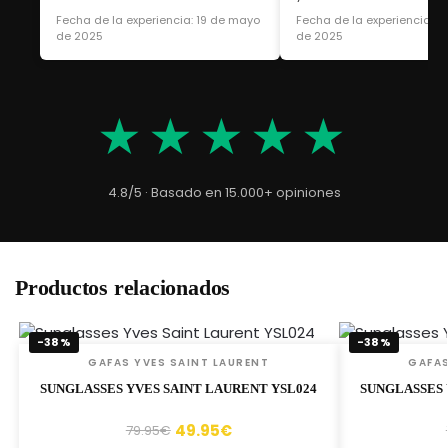
Fecha de la experiencia: 19 de mayo
Fecha de la experiencia: 1
de 2025
de 2025
★★★★★
4.8/5 · Basado en 15.000+ opiniones
Productos relacionados
-38%
-38%
GAFAS YVES SAINT LAURENT
GAFAS
SUNGLASSES YVES SAINT LAURENT YSL024
SUNGLASSES 
49.95
€
79.95
€