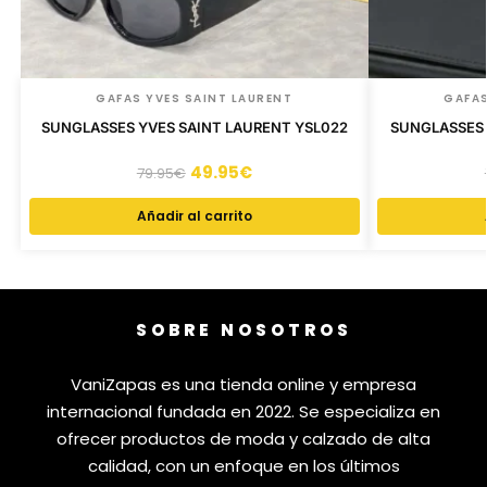
GAFAS YVES SAINT LAURENT
GAFAS
SUNGLASSES YVES SAINT LAURENT YSL022
SUNGLASSES 
49.95
€
79.95
€
Añadir al carrito
SOBRE NOSOTROS
VaniZapas es una tienda online y empresa
internacional fundada en 2022. Se especializa en
ofrecer productos de moda y calzado de alta
calidad, con un enfoque en los últimos