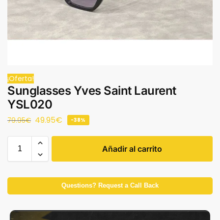
¡Oferta!
Sunglasses Yves Saint Laurent
YSL020
49.95
€
79.95
€
-38%
Añadir al carrito
Questions? Request a Call Back