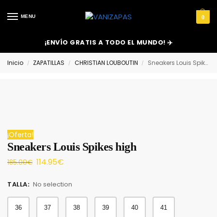
MENU
0
¡ENVÍO GRATIS A TODO EL MUNDO! ✈️
Inicio
ZAPATILLAS
CHRISTIAN LOUBOUTIN
Sneakers Louis Spikes high
/
/
/
¡Oferta!
Sneakers Louis Spikes high
114.95
€
185.00
€
TALLA
:
No selection
36
37
38
39
40
41