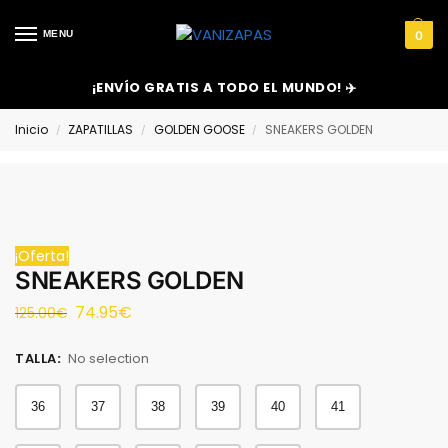
MENU
0
¡ENVÍO GRATIS A TODO EL MUNDO! ✈️
Inicio
ZAPATILLAS
GOLDEN GOOSE
SNEAKERS GOLDEN
/
/
/
¡Oferta!
SNEAKERS GOLDEN
74.95
€
125.00
€
TALLA
:
No selection
36
37
38
39
40
41