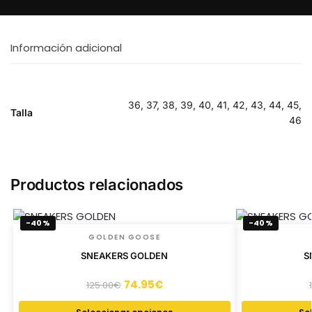
Información adicional
36, 37, 38, 39, 40, 41, 42, 43, 44, 45,
Talla
46
Productos relacionados
-40%
-40%
GOLDEN GOOSE
SNEAKERS GOLDEN
S
74.95
€
125.00
€