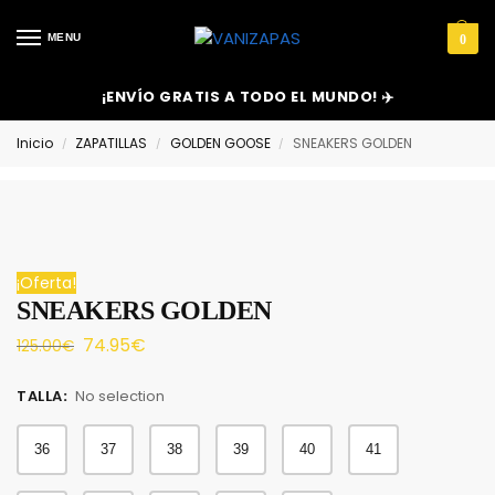
MENU
0
¡ENVÍO GRATIS A TODO EL MUNDO! ✈️
Inicio
ZAPATILLAS
GOLDEN GOOSE
SNEAKERS GOLDEN
/
/
/
¡Oferta!
SNEAKERS GOLDEN
74.95
€
125.00
€
TALLA
:
No selection
36
37
38
39
40
41