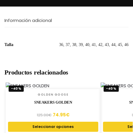
Información adicional
Talla
36, 37, 38, 39, 40, 41, 42, 43, 44, 45, 46
Productos relacionados
-40%
-40%
GOLDEN GOOSE
SNEAKERS GOLDEN
S
74.95
€
125.00
€
Seleccionar opciones
Se