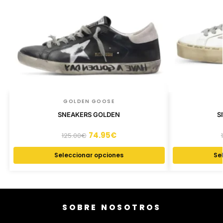
GOLDEN GOOSE
SNEAKERS GOLDEN
S
74.95
€
125.00
€
Seleccionar opciones
Se
SOBRE NOSOTROS