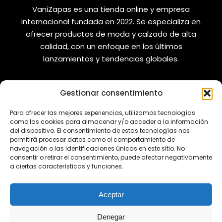
VaniZapas es una tienda online y empresa
internacional fundada en 2022. Se especializa en
ofrecer productos de moda y calzado de alta
calidad, con un enfoque en los últimos
lanzamientos y tendencias globales.
Gestionar consentimiento
VANIZAPAS
LEGAL
Para ofrecer las mejores experiencias, utilizamos tecnologías
como las cookies para almacenar y/o acceder a la información
del dispositivo. El consentimiento de estas tecnologías nos
Envíos
Aviso Legal
permitirá procesar datos como el comportamiento de
Reembolsos
Política de Privacidad
navegación o las identificaciones únicas en este sitio. No
consentir o retirar el consentimiento, puede afectar negativamente
Cambios y Devoluciones
Política de Cookies
a ciertas características y funciones.
REDES SOCIALES
Aceptar
Denegar