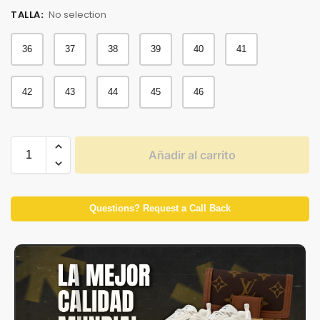
TALLA
:
No selection
36
37
38
39
40
41
42
43
44
45
46
Añadir al carrito
Questions? Request a Call Back