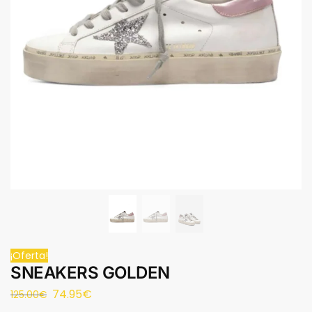
¡Oferta!
SNEAKERS GOLDEN
74.95
€
125.00
€