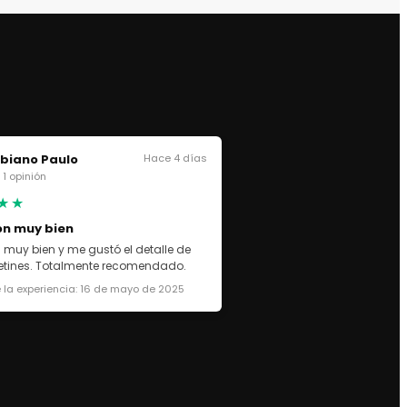
biano Paulo
Hace 4 días
· 1 opinión
★★
on muy bien
 muy bien y me gustó el detalle de
cetines. Totalmente recomendado.
 la experiencia: 16 de mayo de 2025