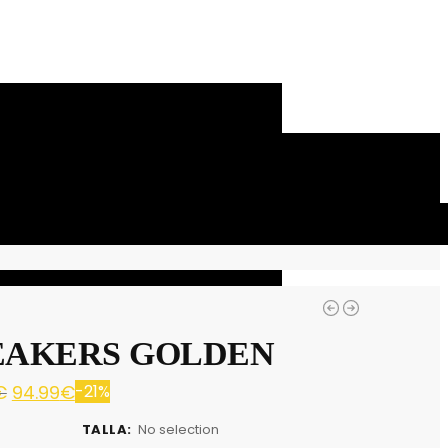
EAKERS GOLDEN
€
94.99
€
-21%
TALLA
:
No selection