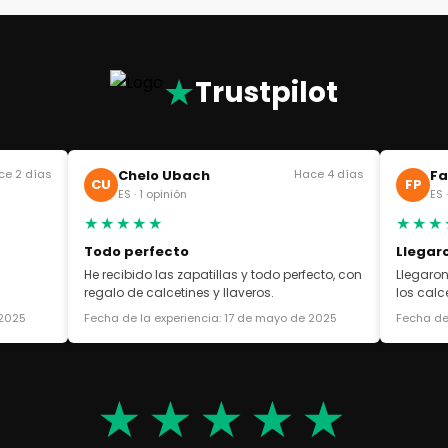
★
Trustpilot
ce 2 días
Chelo Ubach
Hace 4 días
Fa
CU
FP
ES · 1 opinión
ES 
★★★★★
★★★
Todo perfecto
Llegar
He recibido las zapatillas y todo perfecto, con
Llegaron
regalo de calcetines y llaveros.
los cal
 2025
Fecha de la experiencia: 17 de mayo de 2025
Fecha de
★★★★★