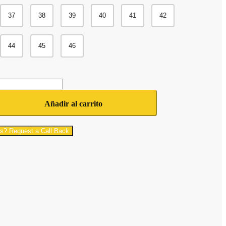
37
38
39
40
41
42
44
45
46
Añadir al carrito
s? Request a Call Back