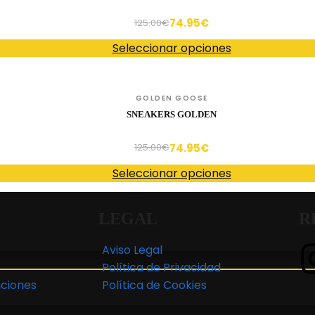
74.95
€
125.00
€
Seleccionar opciones
GOLDEN GOOSE
SNEAKERS GOLDEN
74.95
€
125.00
€
Seleccionar opciones
LEGAL
R
Aviso Legal
Política de Privacidad
ciones
Política de Cookies