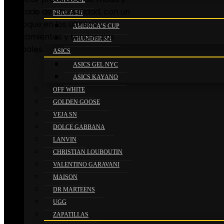
CONVERSE
calzado de alta calidad, con un
PRADA SN
enfoque en los últimos
AMERICA’S CUP
lanzamientos y tendencias
THUNDER SN
globales.
ASICS
ASICS GEL NYC
ASICS KAYANO
OFF WHITE
GOLDEN GOOSE
VEJA SN
DOLCE GABBANA
LANVIN
CHRISTIAN LOUBOUTIN
VALENTINO GARAVANI
MAISON
DR MARTEENS
UGG
ZAPATILLAS