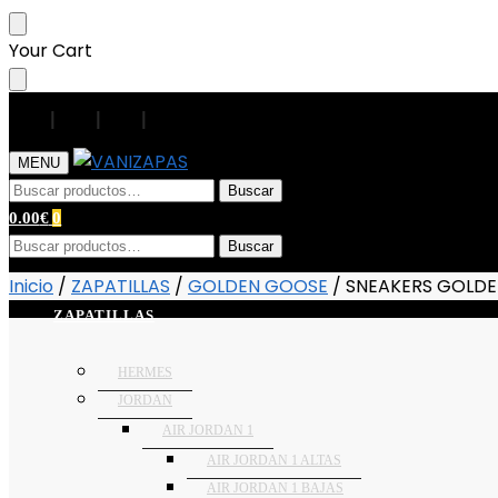
Your Cart
|
|
|
|
MENU
Buscar
0.00
€
0
Buscar
Inicio
/
ZAPATILLAS
/
GOLDEN GOOSE
/
SNEAKERS GOLD
ZAPATILLAS
HERMES
JORDAN
AIR JORDAN 1
AIR JORDAN 1 ALTAS
AIR JORDAN 1 BAJAS