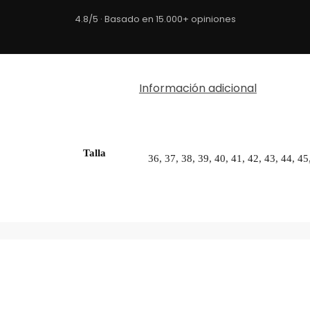
4.8/5 · Basado en 15.000+ opiniones
Información adicional
Talla
36, 37, 38, 39, 40, 41, 42, 43, 44, 45