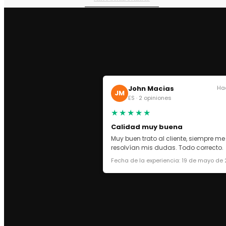
AIR FORCE 1 BAJAS
AIR FORCE 1 PIXEL
AIR FORCE 1 SHADOW
AIR MAX 2090
AIR MAX 270
AIR MAX 90
AIR MAX 95
John Macias
Ha
JM
ES · 2 opiniones
AIR MAX 97
★★★★★
AIR MAX DN8
AIR MAX PLUS TN
Calidad muy buena
Muy buen trato al cliente, siempre me
AIR MAX PLUS TN 1
resolvían mis dudas. Todo correcto.
AIR MAX PLUS TN 3
Fecha de la experiencia: 19 de mayo de
AIR MAX TERRASCAPE PLUS
AIR MORE UPTEMPO
BLAZER MID
MAX DN
NIKE P600