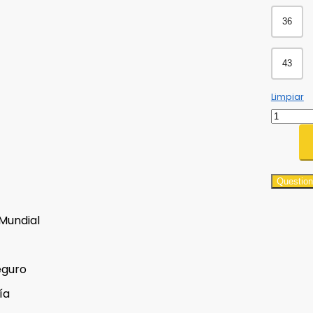
36
43
Limpiar
Question