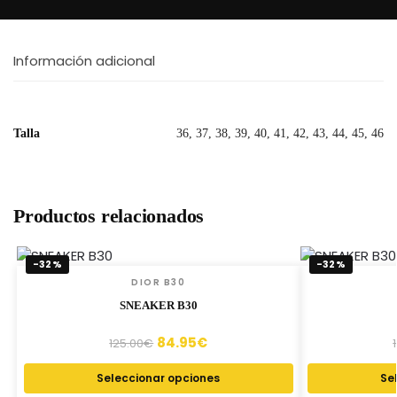
Información adicional
Talla
36, 37, 38, 39, 40, 41, 42, 43, 44, 45, 46
Productos relacionados
-32%
-32%
DIOR B30
SNEAKER B30
84.95
€
125.00
€
Seleccionar opciones
Se