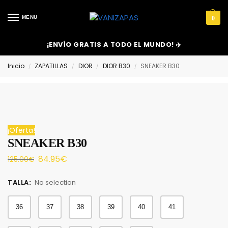
MENU
0
¡ENVÍO GRATIS A TODO EL MUNDO! ✈️
Inicio
ZAPATILLAS
DIOR
DIOR B30
SNEAKER B30
/
/
/
/
¡Oferta!
SNEAKER B30
84.95
€
125.00
€
TALLA
:
No selection
36
37
38
39
40
41