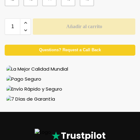
Añadir al carrito
Questions? Request a Call Back
★
Trustpilot