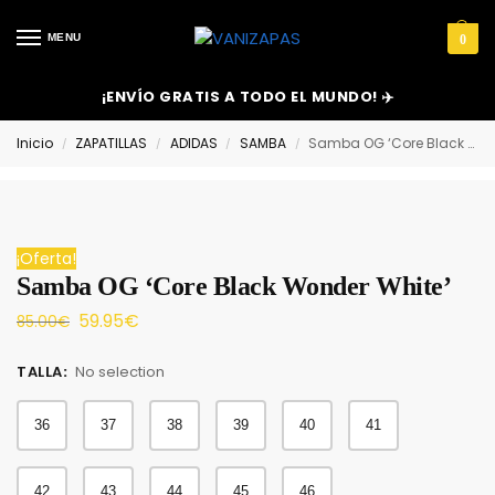
MENU
0
¡ENVÍO GRATIS A TODO EL MUNDO! ✈️
Inicio
ZAPATILLAS
ADIDAS
SAMBA
Samba OG ‘Core Black Wonder White’
/
/
/
/
¡Oferta!
Samba OG ‘Core Black Wonder White’
59.95
€
85.00
€
TALLA
:
No selection
36
37
38
39
40
41
42
43
44
45
46