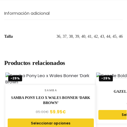
Información adicional
Talla
36, 37, 38, 39, 40, 41, 42, 43, 44, 45, 46
Productos relacionados
-29%
-29%
SAMBA
GAZEL
SAMBA PONY LEO X WALES BONNER ‘DARK
BROWN’
59.95
€
85.00
€
Se
Seleccionar opciones