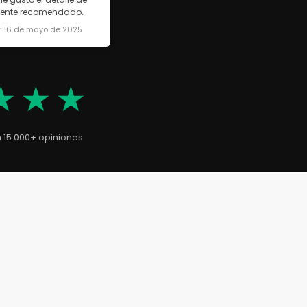
lmente recomendado.
a: 16 de mayo de 2025
★★★
n 15.000+ opiniones