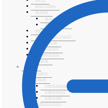
NOCTA
REACT VISION
SB DUNK
SB DUNK ALTAS
SB DUNK BAJAS
SHOX TL
VAPORMAX 2021 FLYKNIT
VAPORMAX 360
VAPORMAX EVO
VAPORMAX PLUS
ZOOM 2K
ADIDAS
CAMPUS
FORUM
FORUM BAD BUNNY
FORUM BAJAS
FORUM MID
GAZELLE X GUCCI