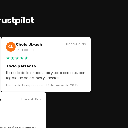
rustpilot
Chelo Ubach
Hace 4 días
CU
ES · 1 opinión
★★★★★
Todo perfecto
He recibido las zapatillas y todo perfecto, con
regalo de calcetines y llaveros.
Fecha de la experiencia: 17 de mayo de 2025
o
Hace 4 días
e gustó el detalle de