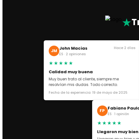
CONVERSE
PRADA SN
AMERICA’S CUP
★
T
THUNDER SN
ASICS
ASICS GEL NYC
John Macias
Hace 2 días
ASICS KAYANO
JM
ES · 2 opiniones
OFF WHITE
★★★★★
GOLDEN GOOSE
Calidad muy buena
VEJA SN
Muy buen trato al cliente, siempre me
DOLCE GABBANA
resolvían mis dudas. Todo correcto.
LANVIN
Fecha de la experiencia: 19 de mayo de 2025
CHRISTIAN LOUBOUTIN
VALENTINO GARAVANI
Fabiano Paul
MAISON
FP
ES · 1 opinión
DR MARTEENS
★★★★★
UGG
Llegaron muy bien
ZAPATILLAS
Llegaron muy bien y m