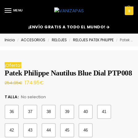
MENU
0
¡ENVÍO GRATIS A TODO EL MUNDO! ✈️
Inicio
ACCESORIOS
RELOJES
RELOJES PATEK PHILIPPE
Patek Philippe Nautilus Blue Dial PTP008
/
/
/
/
¡Oferta!
Patek Philippe Nautilus Blue Dial PTP008
174.95
€
254.95
€
TALLA
:
No selection
36
37
38
39
40
41
42
43
44
45
46