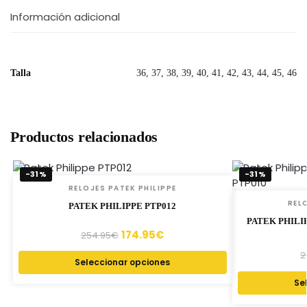
Información adicional
Talla
36, 37, 38, 39, 40, 41, 42, 43, 44, 45, 46
Productos relacionados
-31%
-31%
RELOJES PATEK PHILIPPE
REL
PATEK PHILIPPE PTP012
PATEK PHILI
174.95
€
254.95
€
2
Seleccionar opciones
Se