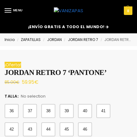
MENU
0
¡ENVÍO GRATIS A TODO EL MUNDO! ✈️
Inicio
ZAPATILLAS
JORDAN
JORDAN RETRO 7
JORDAN RETRO 7 ‘PANTONE’
/
/
/
/
¡Oferta!
JORDAN RETRO 7 ‘PANTONE’
59.95
€
85.00
€
TALLA
:
No selection
36
37
38
39
40
41
42
43
44
45
46