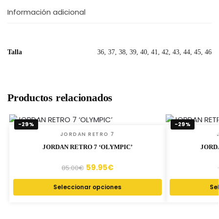
Información adicional
Talla
36, 37, 38, 39, 40, 41, 42, 43, 44, 45, 46
Productos relacionados
-29%
-29%
JORDAN RETRO 7
JORDAN RETRO 7 ‘OLYMPIC’
JORD
59.95
€
85.00
€
Seleccionar opciones
Se