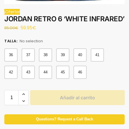
¡Oferta!
JORDAN RETRO 6 ‘WHITE INFRARED’
59.95
€
85.00
€
TALLA
:
No selection
36
37
38
39
40
41
42
43
44
45
46
Añadir al carrito
Questions? Request a Call Back