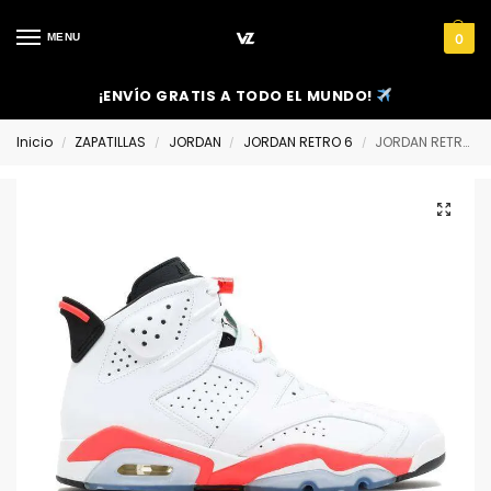
MENU
0
¡ENVÍO GRATIS A TODO EL MUNDO!
Inicio
ZAPATILLAS
JORDAN
JORDAN RETRO 6
JORDAN RETRO 6 ‘WHITE INFRARED’
/
/
/
/