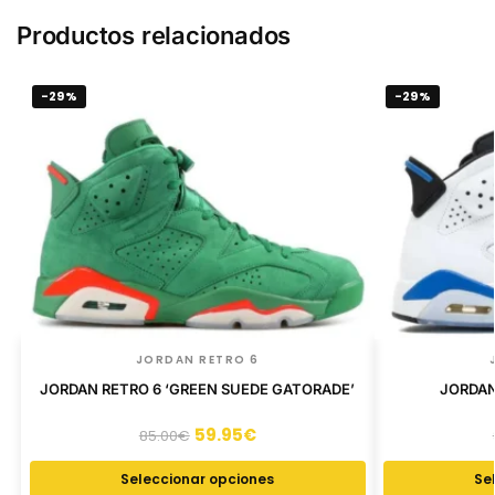
Productos relacionados
-29%
-29%
JORDAN RETRO 6
JORDAN RETRO 6 ‘GREEN SUEDE GATORADE’
JORDAN
59.95
€
85.00
€
Seleccionar opciones
Se