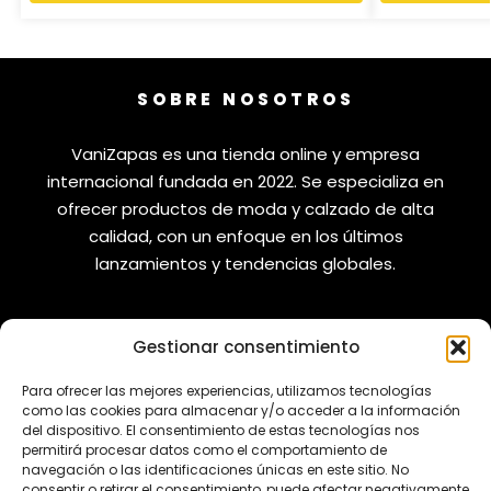
SOBRE NOSOTROS
VaniZapas es una tienda online y empresa
internacional fundada en 2022. Se especializa en
ofrecer productos de moda y calzado de alta
calidad, con un enfoque en los últimos
lanzamientos y tendencias globales.
Gestionar consentimiento
VANIZAPAS
LEGAL
Para ofrecer las mejores experiencias, utilizamos tecnologías
como las cookies para almacenar y/o acceder a la información
Envíos
Aviso Legal
del dispositivo. El consentimiento de estas tecnologías nos
permitirá procesar datos como el comportamiento de
Reembolsos
Política de Privacidad
navegación o las identificaciones únicas en este sitio. No
consentir o retirar el consentimiento, puede afectar negativamente