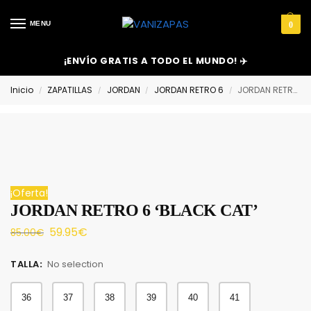
MENU
0
¡ENVÍO GRATIS A TODO EL MUNDO! ✈️
Inicio
ZAPATILLAS
JORDAN
JORDAN RETRO 6
JORDAN RETRO 6 ‘BLACK CAT’
/
/
/
/
¡Oferta!
JORDAN RETRO 6 ‘BLACK CAT’
59.95
€
85.00
€
TALLA
:
No selection
36
37
38
39
40
41