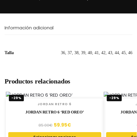
Información adicional
Talla
36, 37, 38, 39, 40, 41, 42, 43, 44, 45, 46
Productos relacionados
-29%
-29%
JORDAN RETRO 6
JORDAN RETRO 6 ‘RED OREO’
JORDAN
59.95
€
85.00
€