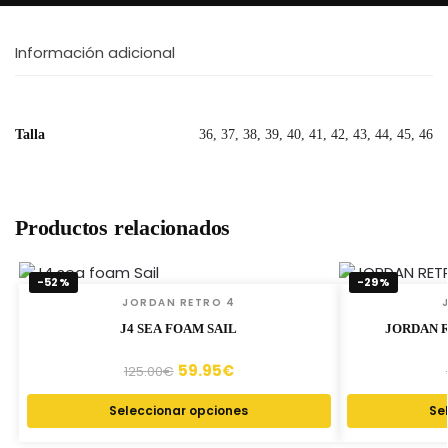
Información adicional
Talla
36, 37, 38, 39, 40, 41, 42, 43, 44, 45, 46
Productos relacionados
-52%
-29%
JORDAN RETRO 4
J4 SEA FOAM SAIL
JORDAN R
59.95
€
125.00
€
Seleccionar opciones
Se