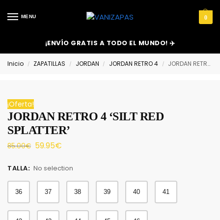
MENU
0
¡ENVÍO GRATIS A TODO EL MUNDO! ✈️
Inicio
ZAPATILLAS
JORDAN
JORDAN RETRO 4
JORDAN RETRO 4 ‘SILT RED SPLATTER’
/
/
/
/
¡Oferta!
JORDAN RETRO 4 ‘SILT RED
SPLATTER’
59.95
€
85.00
€
TALLA
:
No selection
36
37
38
39
40
41