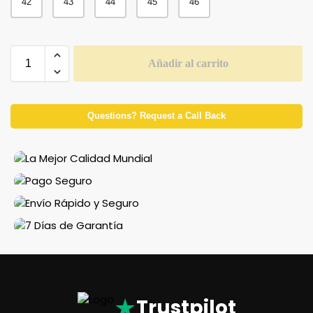
42
43
44
45
46
Añadir al carrito
Questions? Request a Call Back
★
Trustpilot