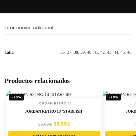
Información adicional
Talla
36, 37, 38, 39, 40, 41, 42, 43, 44, 45, 46
Productos relacionados
-29%
-29%
JORDAN RETRO 13
JORDAN RETRO 13 ‘STARFISH’
JORD
59.95
€
85.00
€