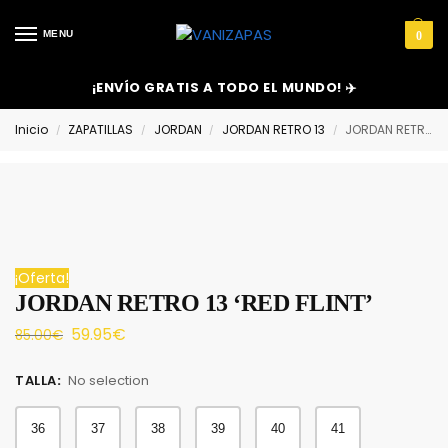
MENU
0
¡ENVÍO GRATIS A TODO EL MUNDO! ✈️
Inicio
ZAPATILLAS
JORDAN
JORDAN RETRO 13
JORDAN RETRO 13 ‘RED FLINT’
/
/
/
/
¡Oferta!
JORDAN RETRO 13 ‘RED FLINT’
59.95
€
85.00
€
TALLA
:
No selection
36
37
38
39
40
41